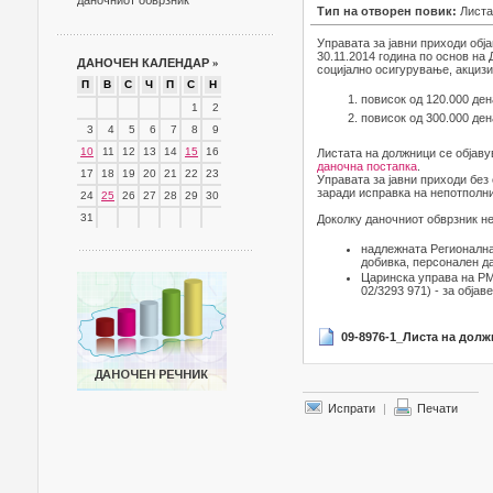
даночниот обврзник
Тип на отворен повик:
Листа
Управата за јавни приходи обј
30.11.2014 година по основ на
ДАНОЧЕН КАЛЕНДАР
»
социјално осигурување, акцизи 
П
В
С
Ч
П
С
Н
повисок од 120.000 ден
1
2
повисок од 300.000 ден
3
4
5
6
7
8
9
10
11
12
13
14
15
16
Листата на должници се објаву
даночна постапка
.
17
18
19
20
21
22
23
Управата за јавни приходи без
заради исправка на непотполни
24
25
26
27
28
29
30
31
Доколку даночниот обврзник не
надлежната Регионална
добивка, персонален д
Царинска управа на РМ-
02/3293 971) - за објав
09-8976-1_Листа на долж
Испрати
|
Печати