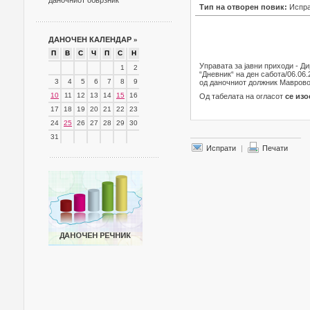
даночниот обврзник
Тип на отворен повик:
Испра
ДАНОЧЕН КАЛЕНДАР
»
П
В
С
Ч
П
С
Н
Управата за јавни приходи - Д
1
2
“Дневник“ на ден сабота/06.06.
3
4
5
6
7
8
9
од даночниот должник Маврово 
10
11
12
13
14
15
16
Од табелата на огласот
се изо
17
18
19
20
21
22
23
24
25
26
27
28
29
30
31
Испрати
|
Печати