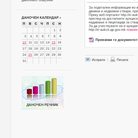
даночниот обврзник
За подетални информации во в
движни и недвижни ствари, пре
Преку веб порталот http://e-au
ДАНОЧЕН КАЛЕНДАР
»
преглед на достапните аукциск
надавање и лицитација за ства
П
В
С
Ч
П
С
Н
За да учествувате на е-аукции
http://e-aukcii.ujp.gov.mk
повеќе
1
2
3
4
5
6
7
8
9
Превземи го документот
10
11
12
13
14
15
16
17
18
19
20
21
22
23
24
25
26
27
28
29
30
Испрати
|
Печати
31