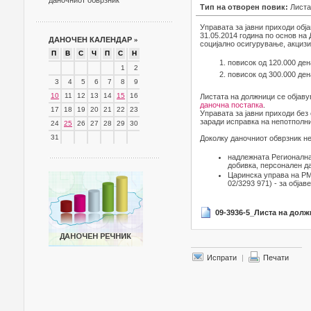
даночниот обврзник
Тип на отворен повик:
Листа
Управата за јавни приходи обј
31.05.2014 година по основ на
ДАНОЧЕН КАЛЕНДАР
»
социјално осигурување, акцизи 
П
В
С
Ч
П
С
Н
повисок од 120.000 ден
1
2
повисок од 300.000 ден
3
4
5
6
7
8
9
10
11
12
13
14
15
16
Листата на должници се објаву
даночна постапка
.
17
18
19
20
21
22
23
Управата за јавни приходи без
заради исправка на непотполни
24
25
26
27
28
29
30
31
Доколку даночниот обврзник не
надлежната Регионална
добивка, персонален д
Царинска управа на РМ-
02/3293 971) - за објав
09-3936-5_Листа на долж
Испрати
|
Печати