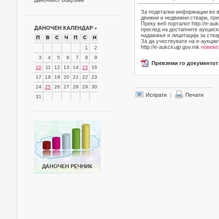
даночниот обврзник
За подетални информации во в
движни и недвижни ствари, пре
Преку веб порталот http://e-au
ДАНОЧЕН КАЛЕНДАР
»
преглед на достапните аукциск
надавање и лицитација за ства
П
В
С
Ч
П
С
Н
За да учествувате на е-аукции
http://e-aukcii.ujp.gov.mk
повеќе
1
2
3
4
5
6
7
8
9
Превземи го документот
10
11
12
13
14
15
16
17
18
19
20
21
22
23
24
25
26
27
28
29
30
Испрати
|
Печати
31