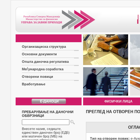
Организациска структура
Основни документи
Општа даночна регулатива
Меѓународна соработка
Отворени повици
Вработување
ФИЗИЧКИ ЛИЦА
ПРЕГЛЕД НА ОТВОРЕН П
ПРЕБАРУВАЊЕ НА ДАНОЧНИ
ОБВРЗНИЦИ
ОГЛА
Внесете назив, седиште,
единствен даночен број (ЕДБ)
или матичен број (МБ) на
Тип на отворен повик:
е-Аук