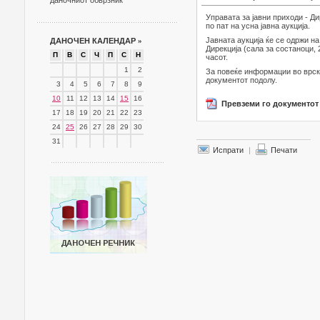
даночниот обврзник
Управата за јавни приходи - Д
по пат на усна јавна аукција.
Јавната аукција ќе се одржи на
ДАНОЧЕН КАЛЕНДАР
»
Дирекција (сала за состаноци, 
П
В
С
Ч
П
С
Н
часот.
1
2
За повеќе информации во врска
документот подолу.
3
4
5
6
7
8
9
10
11
12
13
14
15
16
Превземи го документот
17
18
19
20
21
22
23
24
25
26
27
28
29
30
31
Испрати
|
Печати