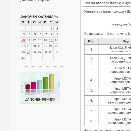
даночниот обврзник
Тип на отворен повик:
е-Аук
Управата за јавни приходи - Д
ДАНОЧЕН КАЛЕНДАР
»
П
В
С
Ч
П
С
Н
за продажба
1
2
Се продаваат по пат на усна ј
3
4
5
6
7
8
9
10
11
12
13
14
15
16
Р.бр.
Вид
17
18
19
20
21
22
23
Кран КОЦЕ М
1.
исправен мо
24
25
26
27
28
29
30
31
Кран КОЦЕ М
2.
исправен мо
Кран МЕТ
3.
исправен дем
Кран МЕТ
4.
исправен дем
Кран МЕТ
5.
исправен дем
Кран МЕТ
6.
неисправен де
Кран МЕТ
7.
неисправен де
Кран МЕТ
8.
неисправен де
Во цената на предметот не се