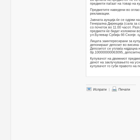
предмети паѓаат на товар на к
Предметите наведени во огласо
рекламации.
Јавната аукција ќе се одржи на
Генерална Дирекција (сала за с
со почеток во 11.00 часот. Раз
предмети ќе бидат изложени в
ул.Булевар Србија бб Скопје. од
Лицата заинтересирани за купу
депонираат депозит во висина 
Депозитот се уплаќа најдоцна 
бр.100000000063095, депозитн
Купувачот на движниот предмет
денот на заклучувањето на усн
купувачот го губи правото на 
Испрати
|
Печати