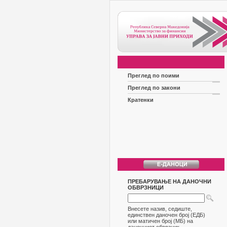
Преглед по поими
Преглед по закони
Кратенки
ПРЕБАРУВАЊЕ НА ДАНОЧНИ
ОБВРЗНИЦИ
Внесете назив, седиште,
единствен даночен број (ЕДБ)
или матичен број (МБ) на