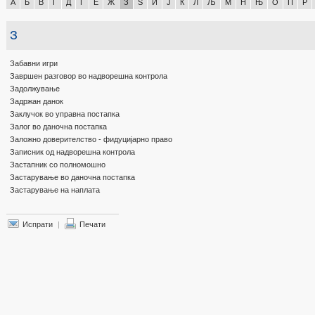
А
Б
В
Г
Д
Ѓ
Е
Ж
З
Ѕ
И
Ј
К
Л
Љ
М
Н
Њ
О
П
Р
З
Забавни игри
Завршен разговор во надворешна контрола
Задолжување
Задржан данок
Заклучок во управна постапка
Залог во даночна постапка
Заложно доверителство - фидуцијарно право
Записник од надворешна контрола
Застапник со полномошно
Застарување во даночна постапка
Застарување на наплата
Испрати
|
Печати