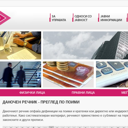
ФИЗИЧКИ ЛИЦА
ПРАВНИ ЛИЦА
МЕЃ
ДАНОЧЕН РЕЧНИК - ПРЕГЛЕД ПО ПОИМИ
Даночниот речник опфаќа дефиниции на поими и кратенки кои директно или индирект
работење. Како систематизиран материјал, речникот првенствено е сублимат на те
законските и други прописи.