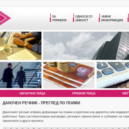
ФИЗИЧКИ ЛИЦА
ПРАВНИ ЛИЦА
МЕЃ
ДАНОЧЕН РЕЧНИК - ПРЕГЛЕД ПО ПОИМИ
Даночниот речник опфаќа дефиниции на поими и кратенки кои директно или индирект
работење. Како систематизиран материјал, речникот првенствено е сублимат на те
законските и други прописи.