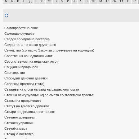
А
Б
В
Г
Д
Ѓ
Е
Ж
З
Ѕ
И
Ј
К
Л
Љ
М
Н
Њ
О
П
Р
С
Самовработено лице
Самооданочување
Сведок во управна постапка
Седиште на трговско друштвото
Семејство (согласно Закон за спречување на корупција)
Сопственик на недвижен имот
Сосопственост на недвижен имот
Социјални придонеси
Спонзорство
Споредни даночни давачки
Спортска прогноза (тото)
Ставање на стока на увид на царинскиот орган
Стаж на осигурување кој се смета со зголемено траење
Стапки на придонесите
Статут на трговско друштво
Ствари во државна сопственост
Стечаен доверител
Стечаен управник
Стечајна маса
Стечајна постапка