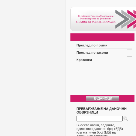
Преглед по поими
Преглед по закони
Кратенки
ПРЕБАРУВАЊЕ НА ДАНОЧНИ
ОБВРЗНИЦИ
Внесете назив, седиште,
единствен даночен број (ЕДБ)
или матичен број (МБ) на