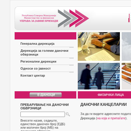
Генерална дирекција
Дирекција за големи даночни
обврзници
Регионални дирекции
Односи со јавност
Контакт центар
ФИЗИЧКИ ЛИЦА
ДАНОЧНИ КАНЦЕЛАРИИ
ПРЕБАРУВАЊЕ НА ДАНОЧНИ
ОБВРЗНИЦИ
За да ги видите адресните подат
Дирекција (
на која и припаѓате
).
Внесете назив, седиште,
единствен даночен број (ЕДБ)
или матичен број (МБ) на