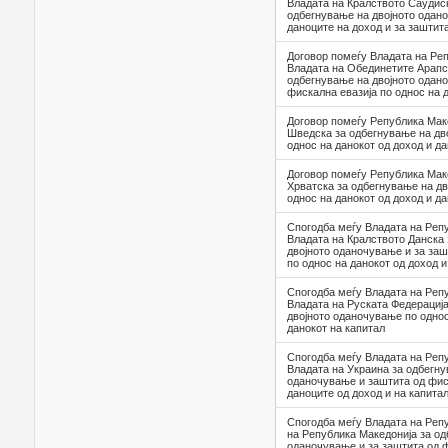
Владата на Кралството Саудиск
одбегнување на двојното одан
даноците на доход и за заштит
Договор помеѓу Владата на Ре
Владата на Обединетите Арапс
одбегнување на двојното одан
фискална евазија по однос на 
Договор помеѓу Република Маке
Шведска за одбегнување на дв
однос на данокот од доход и да
Договор помеѓу Република Мак
Хрватска за одбегнување на д
однос на данокот од доход и да
Спогодба меѓу Владата на Реп
Владата на Кралството Данска
двојното оданочување и за заш
по однос на данокот од доход и
Спогодба меѓу Владата на Реп
Владата на Руската Федерациј
двојното оданочување по однос
данокот на капитал
Спогодба меѓу Владата на Реп
Владата на Украина за одбегну
оданочување и заштита од фиск
даноците од доход и на капита
Спогодба меѓу Владата на Реп
на Република Македонија за од
оданочување и за заштита од ф