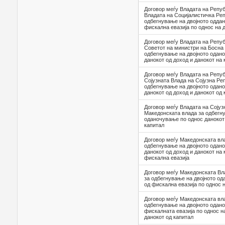
Договор меѓу Владата на Репуб
Владата на Социјалистичка Ре
одбегнување на двојното одда
фискална евазија по однос на 
Договор меѓу Владата на Репуб
Советот на министри на Босна 
одбегнување на двојното одан
данокот од доход и данокот на 
Договор меѓу Владата на Репуб
Сојузната Влада на Сојузна Ре
одбегнување на двојното одан
данокот од доход и данокот од 
Договор меѓу Владата на Сојуз
Македонската влада за одбегн
оданочување по однос данокот 
капитал
Договор меѓу Македонската вла
одбегнување на двојното одан
данокот од доход и данокот на 
фискална евазија
Договор меѓу Македонската Вл
за одбегнување на двојното од
од фискална евазија по однос 
Договор меѓу Македонската вла
одбегнување на двојното одано
фискалната евазија по однос н
данокот од капитал