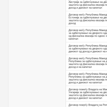
Австрија за одбегнување на дв
заштита од фискална евазија п
доход и данокот на капитал
Договор меѓу Република Макед
Естонија за одбегнување на дв
заштита од фискална евазија п
доход
Договор меѓу Република Макед
за одбегнување на двојното од
од фискална евазија по однос 
капитал
Договор меѓу Република Македо
за одбегнување на двојното од
данокот од доход и данокот на 
Договор меѓу Република Макед
Република за одбегнување на д
заштита од фискална евазија п
доход и на капитал
Договор меѓу Република Макед
Република за одбегнување на д
заштита од фискална евазија п
доход и данокот на капитал
Договор помеѓу Владата на Мак
Унгарија за одбегнување на дв
заштита од фискална евазија п
доход и данокот на капитал
Договор помеѓу Владата на Ре