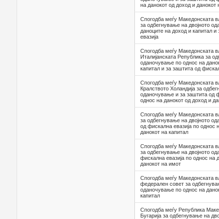
на данокот од доход и данокот 
Спогодба меѓу Македонската в
за одбегнување на двојното од
даноците на доход и капитал и
евазија
Спогодба меѓу Македонската в
Италијанската Република за од
оданочување по однос на данок
капитал и за заштита од фиска
Спогодба меѓу Македонската в
Кралството Холандија за одбег
оданочување и за заштита од ф
однос на данокот од доход и д
Спогодба меѓу Македонската в
за одбегнување на двојното од
од фискална евазија по однос н
данокот на капитал
Спогодба меѓу Македонската в
за одбегнување на двојното од
фискална евазија по однос на 
данокот на имот
Спогодба меѓу Македонската в
федерален совет за одбегнува
оданочување по однос на данок
капитал
Спогодба меѓу Република Маке
Бугарија за одбегнување на дв