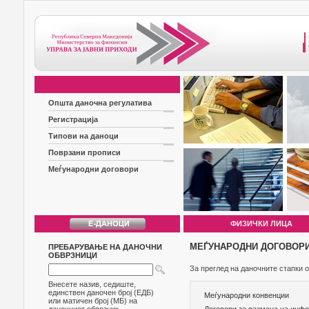
Општа даночна регулатива
Регистрација
Типови на даноци
Поврзани прописи
Меѓународни договори
ФИЗИЧКИ ЛИЦА
МЕЃУНАРОДНИ ДОГОВОР
ПРЕБАРУВАЊЕ НА ДАНОЧНИ
ОБВРЗНИЦИ
За преглед на даночните стапки 
Внесете назив, седиште,
единствен даночен број (ЕДБ)
Меѓународни конвенции
или матичен број (МБ) на