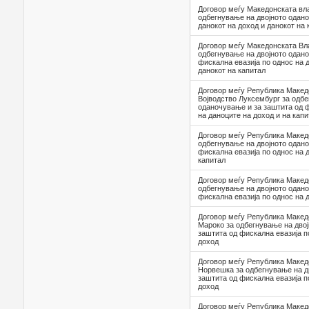
Договор меѓу Македонската вла
одбегнување на двојното одан
данокот на доход и данокот на 
Договор меѓу Македонската Вл
одбегнување на двојното одан
фискална евазијa по однос на 
данокот на капитал
Договор меѓу Република Макед
Војводство Луксембург за одбе
оданочување и за заштита од ф
на даноците на доход и на капи
Договор меѓу Република Македо
одбегнување на двојното одано
фискална евазија по однос на 
капитал
Договор меѓу Република Македо
одбегнување на двојното одано
фискална евазија по однос на 
Договор меѓу Република Макед
Мароко за одбегнување на дво
заштита од фискална евазија п
доход
Договор меѓу Република Макед
Норвешка за одбегнување на д
заштита од фискална евазија п
доход
Договор меѓу Република Макед