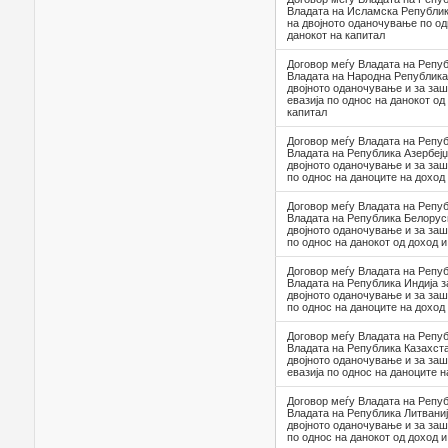
Владата на Исламска Републик
на двојното оданочување по од
данокот на капитал
Договор меѓу Владата на Репуб
Владата на Народна Република
двојното оданочување и за за
евазија по однос на данокот од
капитал
Договор меѓу Владата на Репуб
Владата на Република Азербејџ
двојното оданочување и за заш
по однос на даноците на доход 
Договор меѓу Владата на Репуб
Владата на Република Белорус
двојното оданочување и за заш
по однос на данокот од доход и
Договор меѓу Владата на Репуб
Владата на Република Индија 
двојното оданочување и за заш
по однос на даноците на доход
Договор меѓу Владата на Репуб
Владата на Република Казахст
двојното оданочување и за за
евазија по однос на даноците н
Договор меѓу Владата на Репуб
Владата на Република Литваниј
двојното оданочување и за заш
по однос на данокот од доход и