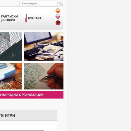
УНАРОДНИ ОРГАНИЗАЦИИ
ТЕ ИГРИ