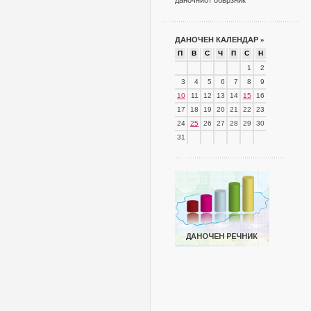
даночниот обврзник
ДАНОЧЕН КАЛЕНДАР
»
П
В
С
Ч
П
С
Н
1
2
3
4
5
6
7
8
9
10
11
12
13
14
15
16
17
18
19
20
21
22
23
24
25
26
27
28
29
30
31