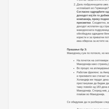
Дали подружницата има н
исплаќаат во Германија?
Согласно одредбите од 
доходот кој ќе го доби
компанија, преку подне
пресметки
. Соодветно, 
доходот исплатен од стра
македонската подружница
обезбедува одредени бене
користи и за приватни по
има обврска за истите на
Прашање бр 3:
Македонец сум по потекло, но м
На почеток на септември 
Македонија како странец (
Во процес на аплицирање с
Работам фриленс за Амер
и приливите ми стигаат н
Холандија ми тврдат дека
престанувам да бидам дан
таму повеќе од 183 дена 
Македонија. Според нив, 
плаќам во Македонија.
Се обидувам да ги разберам след