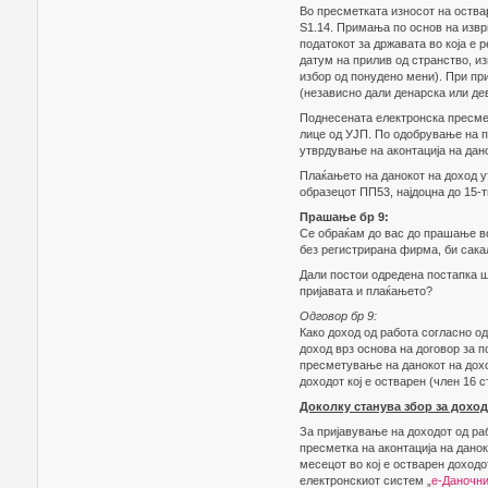
Во пресметката износот на оства
Ѕ1.14. Примања по основ на извр
податокот за државата во која е 
датум на прилив од странство, из
избор од понудено мени). При пр
(независно дали денарска или дев
Поднесената електронска пресмет
лице од УЈП. По одобрување на п
утврдување на аконтација на дано
Плаќањето на данокот на доход у
образецот ПП53, најдоцна до 15-
Прашање бр 9:
Се обраќам до вас до прашање во
без регистрирана фирма, би сакал
Дали постои одредена постапка шт
пријавата и плаќањето?
Одговор бр 9:
Како доход од работа согласно од
доход врз основа на договор за 
пресметување на данокот на дохо
доходот кој е остварен (член 16 с
Доколку станува збор за доход
За пријавување на доходот од ра
пресметка на аконтација на данок
месецот во кој е остварен доходо
електронскиот систем „
е-Даночни