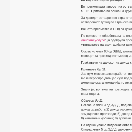
Во пресметката износот на оства
Ѕ1.16. Примања по основ на дру
За доходот остварен во странство
остварениот доход во странска ва
Вашата пресметка е-ППД за доход
По приемот и обработката на еле
Даночни услуги
“, ја одобрува пр
утврдување на аконтација на дано
Согласно член 93 од ЗДЛД, аконта
месецот за претходниот месец и 
Плаќањето на данокот на доход к
Прашање бр 11:
Јас сум моментално вработен во 
ме интересира дали јас сум подл
американската компанија, го има
Значи јас во текот на претходнат
оваа година.
Одговор бр 11:
Согласно член 3 од ЗДЛД, под ли
доход од работа 2) доход од само
земјоделски производи; 5) доход 
8) капитални добивки; 9) добивки 
На оданочување подлежат сите при
Според член 5 од ЗДЛД, даночен 