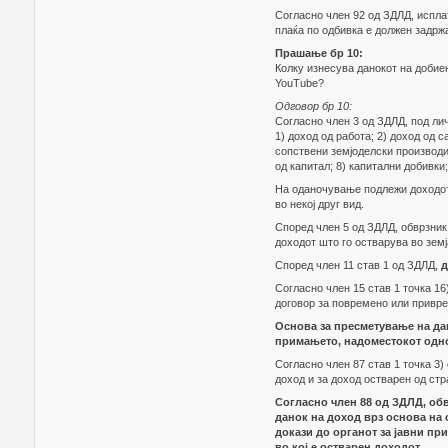
Согласно член 92 од ЗДЛД, исплат
плаќа по одбивка е должен задржа
Прашање бр 10:
Колку изнесува данокот на добие
YouTubе?
Одговор бр 10:
Согласно член 3 од ЗДЛД, под ли
1) доход од работа; 2) доход од с
сопствени земјоделски производи;
од капитал; 8) капитални добивки;
На оданочување подлежи доходот о
во некој друг вид.
Според член 5 од ЗДЛД, обврзник
доходот што го остварува во земј
Според член 11 став 1 од ЗДЛД,
д
Согласно член 15 став 1 точка 16
договор за повремено или привре
Основа за пресметување на дан
примањето, надоместокот однос
Согласно член 87 став 1 точка 3)
доход и за доход остварен од стр
Согласно член 88 од ЗДЛД, обв
данок на доход врз основа на 
докази до органот за јавни пр
во кој е остварен доходот.