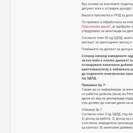
Врз основа на внесените податоц
датумот кога е остварен доходот 
Вашата пресметка е-ППД за доход
По приемот и обработката на еле
Персонален данок
“, ја одобрува
утврдување на аконтација на дано
Согласно член 93 од ЗДЛД, аконта
месецот за претходниот месец и 
Плаќањето на данокот на доход к
Според напред наведените одр
за кое веќе е платен данокот н
остварувате капитална добивка
криптовалутата) и набавната ц
да поднесете електронска прес
од ЗДЛД.
Прашање бр 7:
Сакам да се информирам за мене 
со работна дозвола (виза) во Реп
данок во вид на декларација изда
сум должен да платам данок на и
Одговор бр 7:
Согласно член 3 од ЗДЛД, под ли
1) доход од работа; 2) доход од с
сопствени земјоделски производи;
од капитал; 8) капитални добивки;