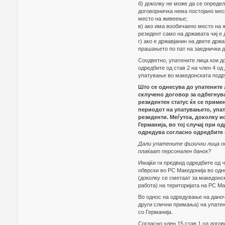
б) доколку не може да се определ
договорничка нема постојано мес
место на живеење;
в) ако има вообичаено место на 
резидент само на државата чиј е 
г) ако е државјанин на двете држ
прашањето по пат на заеднички д
Соодветно, упатените лица кои д
одредбите од став 2 на член 4 од
упатување во македонската подр
Што се однесува до упатените 
склучено договор за одбегнув
резидентен статус ќе се прим
периодот на упатувањето, упат
резиденти. Меѓутоа, доколку и
Германија, во тој случај при о
одредува согласно одредбите 
Дали упатените физички лица од
плаќаат персонален данок?
Имајќи ги предвид одредбите од ч
обврски во РС Македонија во одн
(доколку се сметаат за македонс
работа) на територијата на РС Ма
Во однос на одредување на даноч
други слични примања) на упатен
со Германија.
Согласно член 15 став 1 од догов