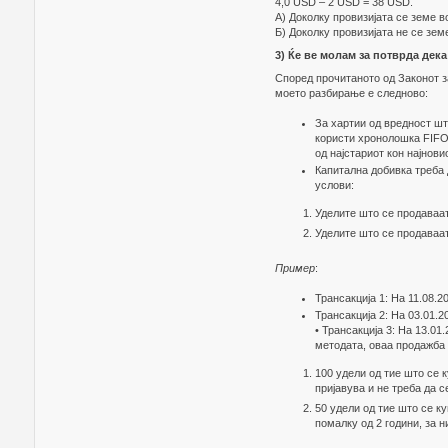
4,0 USD – 2 USD = 38 USD.
А) Доколку провизијата се земе в
Б) Доколку провизијата не се зем
3) Ќе ве молам за потврда дека
Според прочитаното од Законот з
моето разбирање е следново:
За хартии од вредност шт
користи хронолошка FIFO (
од најстариот кон најновио
Капитална добивка треба 
услови:
Уделите што се продаваат
Уделите што се продаваат
Пример
:
Трансакција 1: На 11.08.2
Трансакција 2: На 03.01.
• Трансакција 3: На 13.0
методата, оваа продажба
100 удели од тие што се к
пријавува и не треба да с
50 удели од тие што се ку
помалку од 2 години, за н