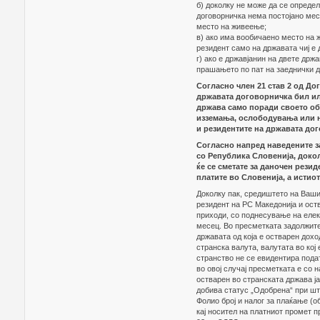
б) доколку не може да се определ
договорничка нема постојано мес
место на живеење;
в) ако има вообичаено место на 
резидент само на државата чиј е 
г) ако е државјанин на двете држ
прашањето по пат на заеднички д
Согласно член 21 став 2 од До
државата договорничка бил ил
држава само поради своето обр
изземања, ослободувања или н
и резидентите на државата дог
Согласно напред наведените з
со Република Словенија, докол
ќе се сметате за даночен резид
платите во Словенија, а истиот
Доколку пак, средиштето на Вашит
резидент на РС Македонија и оств
приходи, со поднесување на елек
месец. Во пресметката задолжите
државата од која е остварен дохо
странска валута, валутата во кој
странство не се евидентира пода
во овој случај пресметката е со 
остварен во странската држава ј
добива статус „Одобрена“ при шт
Фолио број и налог за плаќање (
кај носител на платниот промет п