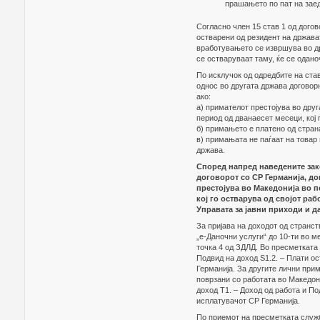
прашањето по пат на заед
Согласно член 15 став 1 од догов
остварени од резидент на држават
вработувањето се извршува во др
се остваруваат таму, ќе се одано
По исклучок од одредбите на ста
однос во другата држава договор
ако:
а) примателот престојува во дру
период од дванаесет месеци, кој
б) примањето е платено од страна
в) примањата не паѓаат на товар 
држава.
Според напред наведените зако
договорот со СР Германија, до
престојува во Македонија во п
кој го остварува од својот раб
Управата за јавни приходи и д
За пријава на доходот од странс
„е-Даночни услуги“ до 10-ти во м
точка 4 од ЗДЛД. Во пресметката 
Подвид на доход Ѕ1.2. – Плати ос
Германија. За другите лични при
поврзани со работата во Македон
доход Т1. – Доход од работа и П
исплатувачот СР Германија.
По приемот на пресметката служб