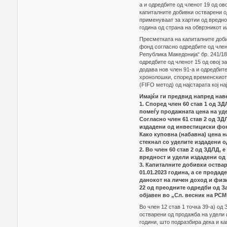
а и одредбите од членот 19 од ов
капиталните добивки остварени о
применуваат за хартии од вреднос
година од страна на обврзникот и
Пресметката на капиталните доби
фонд согласно одредбите од члено
Република Македонија“ бр. 241/18
одредбите од членот 15 од овој за
додава нов член 91-а и одредбите 
хронолошки, според временскиот 
(FIFO метод) од најстарата кој на
Имајќи ги предвид напред нав
1. Според член 60 став 1 од З
помеѓу продажната цена на уд
Согласно член 61 став 2 од ЗД
издадени од инвестициски фон
Како куповна (набавна) цена н
стекнал со уделите издадени о
2. Во член 60 став 2 од ЗДЛД,
вредност и удели издадени од
3. Капиталните добивки оства
01.01.2023 година, а се прода
данокот на личен доход и физи
22 од преодните одредби од З
објавен во „Сл. весник на РСМ“
Во член 12 став 1 точка 39-а) од
остварени од продажба на удели 
години, што подразбира дека и к