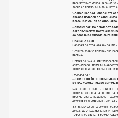
пресметаниот данок на доход за и
добил со примена на даночната с
Според напред наведената одр
држава издаден од странската 
платениот данок во странство 
Доколку пак, во периодот доде
доколку немате постојано живе
со работа во Ангола да го при
Прашање бр 8:
Работам во странска компанија и 
Станува збор за привремено-повр
прописи).
Немам пензиско ниту здравствено
стига одреден прилив на средств
доход и поддоход треба да се из
Одговор бр 8:
Доходот кој ќе го остварувате
во Р.С. Македонија во смисла 
Како доход од работа согласно од
доход врз основа на договор за 
пресметување на данокот на дохо
доходот кој е остварен (член 16 с
За пријавување на доходот од раб
докази до Управата за јавни прих
точка 4) од ЗДЛД). Пресметката 