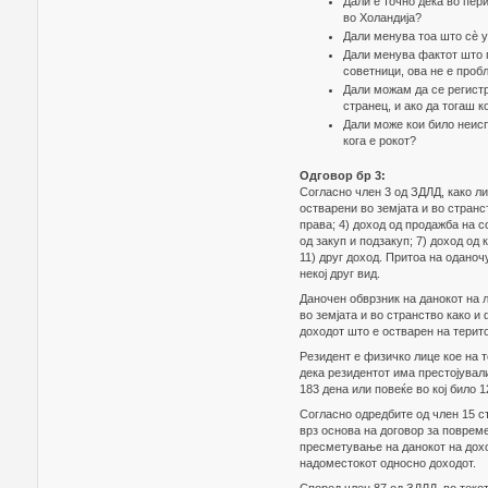
Дали е точно дека во пер
во Холандија?
Дали менува тоа што сè у
Дали менува фактот што 
советници, ова не е проб
Дали можам да се регистр
странец, и ако да тогаш к
Дали може кои било неисп
кога е рокот?
Одговор бр 3:
Согласно член 3 од ЗДЛД, како л
остварени во земјата и во странст
права; 4) доход од продажба на с
од закуп и подзакуп; 7) доход од 
11) друг доход. Притоа на оданоч
некој друг вид.
Даночен обврзник на данокот на л
во земјата и во странство како и
доходот што е остварен на терито
Резидент е физичко лице кое на 
дека резидентот има престојувал
183 дена или повеќе во кој било 
Согласно одредбите од член 15 ст
врз основа на договор за поврем
пресметување на данокот на дохо
надоместокот односно доходот.