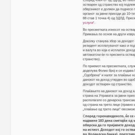
Според член 87 од ЗДЛД, во текот
остварен од странство кој подле
обврзникот е должен да поднесе п
органот за јавни приходи до 10-т
88 став 1 точка 4) од ЗДЛД. Пре
услуги
“.
Во пресметката износот на оства
Примања по основ на други извр
Доколку станува збор за доходот 
резидент исплатувачот како и под
и валута во која е исплатен дохо
автоматски ќе го пресмета оствар
странство).
По приемот на пресметката, служб
доделува Фолио број и се издава 
„Одобрена“ и налог за плаќање на
данокот на доход утврден во одоб
доходот остварен од странство.
Плаќањето на данокот на доход к
страна на Управата за јавни прих
располагате со денарска трансак
од страна на трето лице (правно 
„плаќање од трето лице“ овозмож
С
поред горенаведеното, ќе се 
надмине 183 дена сметајќи од 
обврска да го пријавите доход
на истиот. Доходот кој го оств
во Холандска банка), претставу