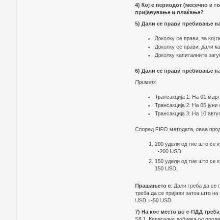
4) Кој е периодот (месечно и г
пријавување и плаќање?
5) Дали се прави пребивање н
Доколку се прави, за кој
Доколку се прави, дали к
Доколку капиталните загу
6) Дали се прави пребивање н
Пример
:
Трансакција 1: На 01 мар
Трансакција 2: На 05 јуни
Трансакција 3: На 10 авг
Според FIFO методата, оваа про
200 удели од тие што се к
=-200 USD.
150 удели од тие што се к
150 USD.
Прашањето е
: Дали треба да се
треба да се пријави затоа што н
USD =-50 USD.
7) На кое место во е-ПДД треб
Ѕ8.1. Капитална добивка од прод