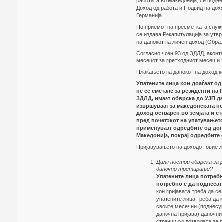
работата во Македонија, се подн
Доход од работа и Подвид на дох
Германија.
По приемот на пресметката служб
се издава Рекапитулација за утвр
на данокот на личен доход (Обра
Согласно член 93 од ЗДЛД, аконта
месецот за претходниот месец и 
Плаќањето на данокот на доход к
Упатените лица кои доаѓаат од
не се сметале за резиденти на
ЗДЛД, имаат обврска до УЈП да 
извршуваат за македонската по
доход остварен во земјата и с
пред почетокот на упатувањето,
применуваат одредбите од дог
Македонија, покрај одредбите
Пријавувањето на доходот овие л
Дали постои обврска за р
даночно третирање?
Упатените лица потребн
потребно е да поднесат
кон пријавата треба да с
упатените лица треба да 
своите месечни (поднесу
даночна пријава) даночни 
странци од дозволата за 