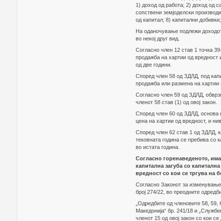
1) доход од работа; 2) доход од с
сопствени земјоделски производи;
од капитал; 8) капитални добивки;
На оданочување подлежи доходот о
во некој друг вид.
Согласно член 12 став 1 точка 39
продажба на хартии од вредност 
од две години.
Според член 58 од ЗДЛД, под кап
продажба или размена на хартии 
Согласно член 59 од ЗДЛД, обврз
членот 58 став (1) од овој закон.
Според член 60 од ЗДЛД, основа 
цена на хартии од вредност, и ни
Според член 62 став 1 од ЗДЛД, к
тековната година се пребива со 
во истата година.
Согласно горенаведеното, имај
капитална загуба со капитална
вредност со кои се тргува на б
Согласно Законот за изменување 
број 274/22, во преодните одредб
„Одредбите од членовите 58, 59, 
Македонија“ бр. 241/18 и „Службе
членот 15 од овој закон со кои се