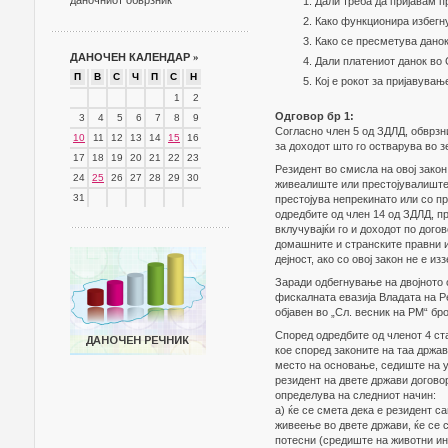
даночниот обврзник
Дали треба да пријавам п
Како функционира избегн
Како се пресметува данок
ДАНОЧЕН КАЛЕНДАР
»
Дали платениот данок во 
П
В
С
Ч
П
С
Н
Кој е рокот за пријавува
1
2
Одговор бр 1:
3
4
5
6
7
8
9
Согласно член 5 од ЗДЛД, обврзн
10
11
12
13
14
15
16
за доходот што го остварува во з
17
18
19
20
21
22
23
Резидент во смисла на овој зако
24
25
26
27
28
29
30
живеалиште или престојувалиште.
31
престојува непрекинато или со пр
одредбите од член 14 од ЗДЛД, пр
вклучувајќи го и доходот по дог
домашните и странските правни и
дејност, ако со овој закон не е и
Заради одбегнување на двојното 
фискалната евазија Владата на Р
објавен во „Сл. весник на РМ“ бро
Според одредбите од членот 4 ст
кое според законите на таа држа
место на основање, седиште на у
резидент на двете држави договор
определува на следниот начин:
а) ќе се смета дека е резидент с
живеење во двете држави, ќе се с
потесни (средиште на животни ин