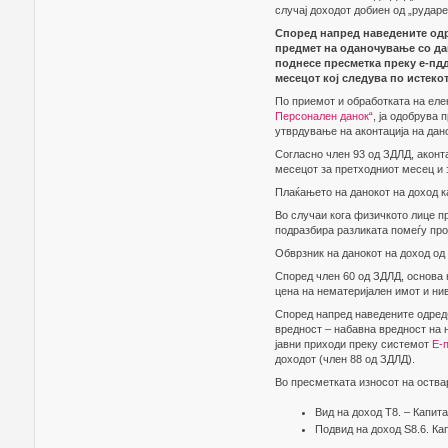
случај доходот добиен од „рудар
Според напред наведените одр
предмет на оданочување со да
поднесе пресметка преку е-пдд
месецот кој следува по истекот
По приемот и обработката на еле
Персонален данок
“, ја одобрува
утврдување на аконтација на дано
Согласно член 93 од ЗДЛД, аконта
месецот за претходниот месец и 
Плаќањето на данокот на доход к
Во случаи кога физичкото лице пр
подразбира разликата помеѓу про
Обврзник на данокот на доход од
Според член 60 од ЗДЛД, основа 
цена на нематеријален имот и ни
Според напред наведените одредб
вредност – набавна вредност на н
јавни приходи преку системот
Е-п
доходот (член 88 од ЗДЛД).
Во пресметката износот на оства
Вид на доход Т8. – Капит
Подвид на доход S8.6. Ка