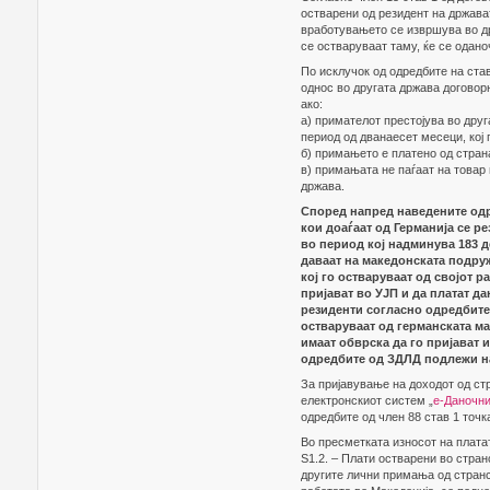
остварени од резидент на држават
вработувањето се извршува во др
се остваруваат таму, ќе се одано
По исклучок од одредбите на ста
однос во другата држава договор
ако:
а) примателот престојува во дру
период од дванаесет месеци, кој
б) примањето е платено од страна
в) примањата не паѓаат на товар 
држава.
Според напред наведените одр
кои доаѓаат од Германија се р
во период кој надминува 183 д
даваат на македонската подру
кој го остваруваат од својот р
пријават во УЈП и да платат д
резиденти согласно одредбите о
остваруваат од германската ма
имаат обврска да го пријават и
одредбите од ЗДЛД подлежи н
За пријавување на доходот од ст
електронскиот систем „
е-Даночни
одредбите од член 88 став 1 точк
Во пресметката износот на плата
Ѕ1.2. – Плати остварени во стран
другите лични примања од странс