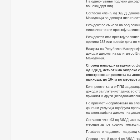
На оданочување подлежи доходот о
во некој друг вид.
Согласно член 5 од ЗДЛД, даноче
Македонија за доходот што го ост
Резидент во смисла на овој зако
живеалиште или престојувалиште
Резидентот има престојувалиште 
прекини 183 или повеќе дена во к
Владата на Република Македонија
доход и данокот на капитал со В
Македонија.
Според напред наведеното, фи
од ЗДЛД, истиот има обврска с
електронска пресметка на акон
приходи, до 10-ти во месецот 
Кон пресметката е-ППД за доходо
доход и за платениот данок во ст
прикачат и други (незадолжителни
По приемот и обработката на еле
даночни услуги ја одобрува прес
на аконтација на данокот на дохо
Согласно член 93 од ЗДЛД, аконта
месецот за претходниот месец и 
Плаќањето на данокот на доход к
Според член 8 став 4 од ЗДЛД, з