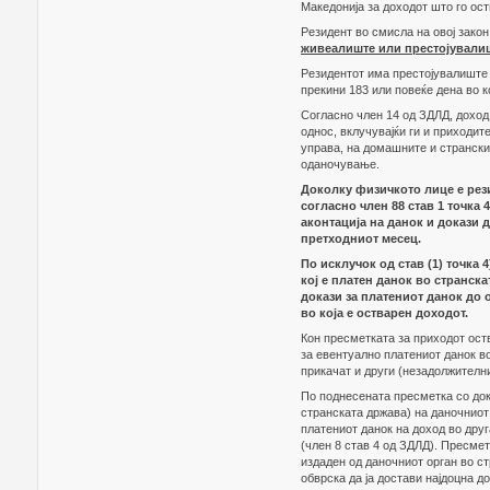
Македонија за доходот што го ост
Резидент во смисла на овој зако
живеалиште или престојували
Резидентот има престојувалиште 
прекини 183 или повеќе дена во к
Согласно член 14 од ЗДЛД, доход
однос, вклучувајќи ги и приходи
управа, на домашните и странскит
оданочување.
Доколку физичкото лице е рез
согласно член 88 став 1 точка
аконтација на данок и докази 
претходниот месец.
По исклучок од став (1) точка 
кој е платен данок во странск
докази за платениот данок до 
во која е остварен доходот.
Кон пресметката за приходот ост
за евентуално платениот данок во
прикачат и други (незадолжителни
По поднесената пресметка со док
странската држава) на даночниот
платениот данок на доход во дру
(член 8 став 4 од ЗДЛД). Пресмет
издаден од даночниот орган во с
обврска да ја достави најдоцна д