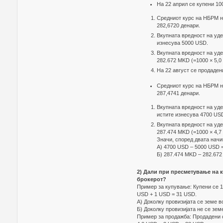
На 22 април се купени 10
Средниот курс на НБРМ на
282,6720 денари.
Вкупната вредност на удел
изнесува 5000 USD.
Вкупната вредност на уд
282.672 MKD (=1000 × 5,0 
На 22 август се продаден
Средниот курс на НБРМ на
287,4741 денари.
Вкупната вредност на удел
истите изнесува 4700 US
Вкупната вредност на уд
287.474 MKD (=1000 × 4,7 
Значи, според двата нач
А) 4700 USD – 5000 USD =
Б) 287.474 MKD – 282.672
2) Дали при пресметување на к
брокерот?
Пример за купување: Купени се 10
USD + 1 USD = 31 USD.
А) Доколку провизијата се земе в
Б) Доколку провизијата не се зем
Пример за продажба: Продадени се