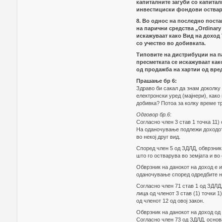
капиталните загуби со капитал
инвестициски фондови остварен
8. Во однос на последно пост
на парични средства „Ordinary
искажуваат како Вид на доход 
со учество во добивката.
Типовите на дистрибуции на па
пресметката се искажуваат как
од продажба на хартии од вре
Прашање бр 6:
Здраво би сакал да знам доколку
електронски уред (мајнери), како
добивка? Потоа за колку време т
Одговор бр.6
:
Согласно член 3 став 1 точка 11)
На оданочување подлежи доходот о
во некој друг вид.
Според член 5 од ЗДЛД, обврзник
што го остварува во земјата и во
Обврзник на данокот на доход е и
оданочување според одредбите на
Согласно член 71 став 1 од ЗДЛД,
лица од членот 3 став (1) точки 1),
од членот 12 од овој закон.
Обврзник на данокот на доход од 
Согласно член 73 од ЗДЛД, основ