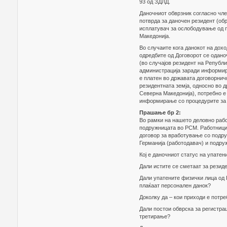
93 од ЗДЛД.
Даночниот обврзник согласно чле
потврда за даночен резидент (о
исплатувач за ослободување од 
Македонија.
Во случаите кога данокот на дохо
одредбите од Договорот се одано
(во случајов резидент на Републ
администрација заради информира
е платен во државата договорничк
резидентната земја, односно во д
Северна Македонија), потребно е
информирање со процедурите за 
Прашање бр 2:
Во рамки на нашето деловно рабо
подружницата во РСМ. Работници
договор за вработување со подру
Германија (работодавач) и подру
Кој е даночниот статус на упате
Дали истите се сметаат за резиде
Дали упатените физички лица од 
плаќаат персонален данок?
Доколку да – кои приходи е потре
Дали постои обврска за регистрац
третирање?