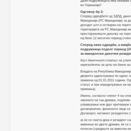
Дали подружницата има некакви о
во Германија?
Одговор бр 2:
Според одредбите од ЗДЛД, даноч
Македонија (РС Македонија) за до
доходот што е остварен на терито
територијата на РС Македонија и
престојувалиште доколку на тери
кој било 12 месечен период (член 
Според овие одредби, а имајќ
подружница подолг период (24
за македонски даночни резиде
Кој е даночниот статус на упа
нерезиденти за цели на данок на
Владата на Република Македонија
двојното оданочување по однос на
примена од 01.01.2011 година. О
статус и при определување на пр
примања).
Имено, согласно членот 4 на спо
законите на таа држава, подлежи
управување или друг критериум о
договорнички, физичкото лице се 
Договорот, неговиот резидентен 
a) ќе се смета дека е резидент с
живеење во двете држави, ќе се с
потесни (средиште на животни ин