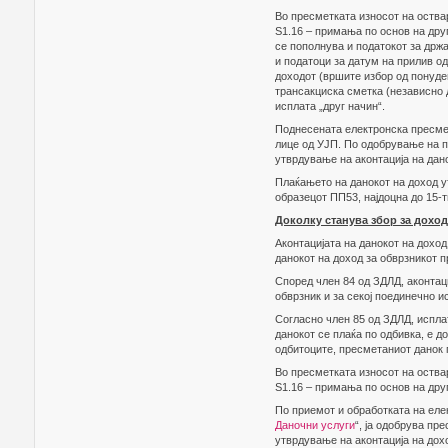
Во пресметката износот на оствар
Ѕ1.16 – примања по основ на др
се пополнува и податокот за држа
и податоци за датум на прилив од
доходот (вршите избор од понуде
трансакциска сметка (независно д
исплата „друг начин“.
Поднесената електронска пресмет
лице од УЈП. По одобрување на п
утврдување на аконтација на дано
Плаќањето на данокот на доход у
образецот ПП53, најдоцна до 15-
Доколку станува збор за доход
Аконтацијата на данокот на доход
данокот на доход за обврзникот пр
Според член 84 од ЗДЛД, аконтаци
обврзник и за секој поединечно и
Согласно член 85 од ЗДЛД, исплат
данокот се плаќа по одбивка, е д
одбитоците, пресметаниот данок п
Во пресметката износот на оствар
Ѕ1.16 – примања по основ на др
По приемот и обработката на еле
Даночни услуги
“, ја одобрува пр
утврдување на аконтација на дохо