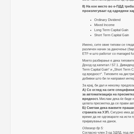
8) На кое место во е-ПДД треб
произлегуваат од одредени ха
Ordinary Dividend
Mixed Income
Long Term Capital Gain
Short Term Capital Gain
Имено, сите овие типови се гледа
различен начин за даночење (баре
ETF-и што работат со managed f
Моето разбирање е дека типовите 
Доход од капитал / Ѕ7.1. Дивиден
Term Capital Gain“ и „Short Term 
од вредност“. Типовите на дистриб
добивки што би ги направил инте
За крај, би дал и неколку предлоз
А) Со оглед на сите специфик
за автоматизација на пресметк
вредност.
Мислам дека ќе биде н
целата пресметка да се прави ав
Б) Сметам дека ваквите прашањ
страната на УЈП.
Сигурно има до
време да не одговарате на исти 
пријавување на данок.
Одговор бр 5:
Согласно член 3 од ЗДЛД, под ли