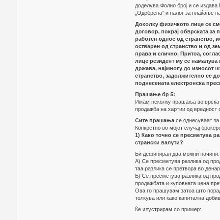
доделува Фолио број и се издава 
„Одобрена“ и налог за плаќање н
Доколку физичкото лице се см
договор, покрај обврската за
работен однос од странство, и
остварен од странство и од зе
права и слично. Притоа, согл
лице резидент му се намалува 
држава, најмногу до износот ш
странство, задолжително се д
поднесената електронска прес
Прашање бр 5:
Имам неколку прашања во врска 
продажба на хартии од вредност о
Сите прашања
се однесуваат з
Конкретно во мојот случај брокер
1) Како точно се пресметува р
странски валути?
Би дефинирал два можни начини:
А) Се пресметува разлика од прод
таа разлика се претвора во дена
Б) Се пресметува разлика од про
продажбата и куповната цена пре
Ова го прашувам затоа што порад
толкува или како капитална добив
Ќе илустрирам со пример: