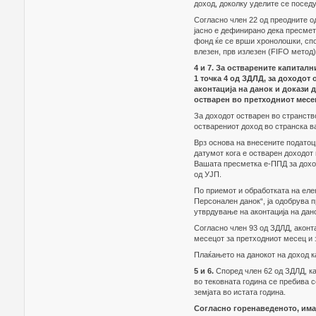
доход, доколку уделите се поседу
Согласно член 22 од преодните о
јасно е дефинирано дека пресмет
фонд ќе се врши хронолошки, спо
влезен, прв излезен (FIFO метод) 
4 и 7. За остварените капитал
1 точка 4 од ЗДЛД, за доходот
аконтација на данок и докази 
остварен во претходниот месе
За доходот остварен во странство
остварениот доход во странска ва
Врз основа на внесените податоц
датумот кога е остварен доходот 
Вашата пресметка е-ППД за доход
од УЈП.
По приемот и обработката на елек
Персонален данок“, ја одобрува 
утврдување на аконтација на дано
Согласно член 93 од ЗДЛД, аконта
месецот за претходниот месец и 
Плаќањето на данокот на доход к
5 и 6.
Според член 62 од ЗДЛД, ка
во тековната година се пребива 
земјата во истата година.
Согласно горенаведеното, имај