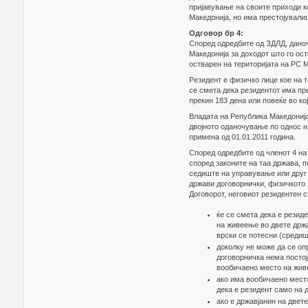
пријавување на своите приходи к
Македонија, но има престојували
Одговор бр 4:
Според одредбите од ЗДЛД, даноч
Македонија за доходот што го ост
остварен на територијата на РС Ма
Резидент е физичко лице кое на 
се смета дека резидентот има пр
прекин 183 дена или повеќе во ко
Владата на Република Македонија
двојното оданочување по однос на
примена од 01.01.2011 година.
Според одредбите од членот 4 на
според законите на таа држава, 
седиште на управување или друг 
држави договорнички, физичкото л
Договорот, неговиот резидентен 
ќе се смета дека е резид
на живеење во двете држа
врски се потесни (средиш
доколку не може да се оп
договорничка нема постој
вообичаено место на жив
ако има вообичаено место
дека е резидент само на д
ако е државјанин на двет