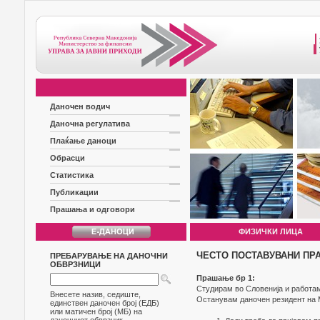
Даночен водич
Даночна регулатива
Плаќање даноци
Обрасци
Статистика
Публикации
Прашања и одговори
ФИЗИЧКИ ЛИЦА
ЧЕСТО ПОСТАВУВАНИ ПР
ПРЕБАРУВАЊЕ НА ДАНОЧНИ
ОБВРЗНИЦИ
Прашање бр 1:
Студирам во Словенија и работам
Внесете назив, седиште,
Останувам даночен резидент на М
единствен даночен број (ЕДБ)
или матичен број (МБ) на