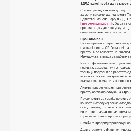
ЗДЛД за кој треба да поднесет
Со цел пријавување на доходот и
за јавни приходи да поднесете П
Единствен даночен број (ЕДБ). П
https://e-ujp.ujp.gov.mk
. За да се 
профил во „е-Даночни услуги“ од
ополномоштите лице кое ќе го сто
Прашање бр 4:
Ви се обраќам со прашање во врс
е државјанин на СР. Германија, а
престој, а во контекст на Законо
Македонската влада за одбегнува
Имено, физичкото лице, државјани
позиција: раководител на подружн
трошоци поврзани со работата од 
исплаќаат на негова трансакциска
Македонија, нема ниту отворено т
Лицето има регулиран привремен п
престој согласно одлука на стран
Придонесите за социјално осигуру
конкретниот случај важат одредби
осигурување, согласно кое во од
истите се плаќаат во СР Германи
германски правни прописи при в
Имајќи го предвид горенаведенот
Дали странското физичко лице за