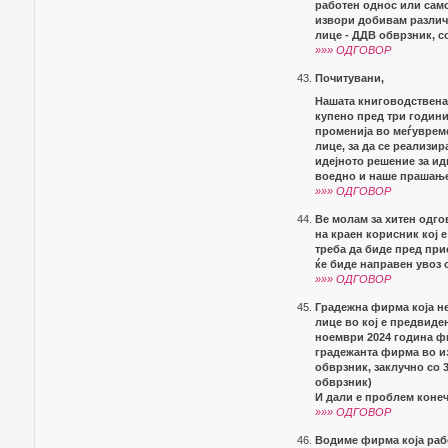
работен однос или само
извори добивам различ
лице - ДДВ обврзник, с
»»» ОДГОВОР
Почитувани,
Нашата книговодствена 
купено пред три години
променија во меѓувреме,
лице, за да се реализир
идејното решение за ид
воедно и наше прашање 
»»» ОДГОВОР
Ве молам за хитен одго
на краен корисник кој 
треба да биде пред при
ќе биде направен увоз 
»»» ОДГОВОР
Градежна фирма која не
лице во кој е предвиде
ноември 2024 година фи
градежанта фирма во из
обврзник, заклучно со 3
обврзник)
И дали е проблем конеч
»»» ОДГОВОР
Водиме фирма која рабо