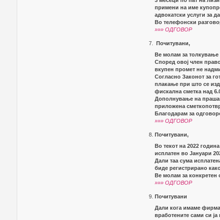
3 месеци по пат на лиз
примени на име купопр
адвокатски услуги за 
Во телефонски разговор
»»» ОДГОВОР
Почитувани,
Ве молам за толкување 
Според овој член право
вкупен промет не надми
Согласно Законот за го
плакање при што се изд
фискална сметка над 6.
Дополнување на прашањ
приложена сметкопотвр
Благодарам за одговор
»»» ОДГОВОР
Почитувани,
Во текот на 2022 година
исплатен во Јануари 202
Дали таа сума исплатен
биде регистрирано как
Ве молам за конкретен 
»»» ОДГОВОР
Почитувани
Дали кога имаме фирма,
вработените сами си ја 