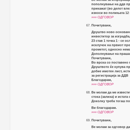
пополнување на ддв при
прикажат (во делот вл
износи во полињата 12 
»»» ОДГОВОР
Почитувани,
Друштво ново основано,
инвеститор за изградба,
23 став 1 точка 1 - се 
исклучок на првиот про
прометот, односно нема
Дополнување на праш
Почитувани,
Во врска со поставено
Друштвото ќе купува пр
добие имотен лист, ист
за регистрација за ДДВ
Благодарам,
»»» ОДГОВОР
Ве молам да ме извести
стока (залиха) и истата
Доколку треба тогаш по 
Ви благодарам.
»»» ОДГОВОР
Почитувани,
Ве молам за одговор да