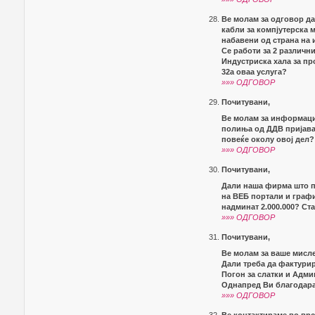
Ве молам за одговор да
кабли за компјутерска 
набавени од страна на 
Се работи за 2 различни
Индустриска хала за пр
32а оваа услуга?
»»» ОДГОВОР
Почитувани,
Ве молам за информациј
полиња од ДДВ пријава
повеќе околу овој дел?
»»» ОДГОВОР
Почитувани,
Дали наша фирма што п
на ВЕБ портали и графи
надминат 2.000.000? Ст
»»» ОДГОВОР
Почитувани,
Ве молам за ваше мисл
Дали треба да фактурир
Погон за слатки и Адм
Однапред Ви благодар
»»» ОДГОВОР