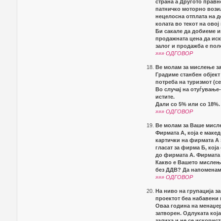
страна а Другото правн
патничко моторно возил
нецелосна отплата на д
колата во текот на овој
Би сакале да добиеме 
продажната цена да иск
залог и продажба е по
»»» ОДГОВОР
Ве молам за мислење з
Градиме станбен објект
потреба на туризмот (с
Во случај на отуѓување
истите.
Дали со 5% или со 18%.
»»» ОДГОВОР
Ве молам за Ваше мисле
Фирмата А, која е маке
картички на фирмата А 
гласат за фирма Б, која
до фирмата А. Фирмата 
Какво е Вашето мислење
без ДДВ? Да напоменам
»»» ОДГОВОР
На ниво на групација з
проектот беа набавени 
Оваа година на менаџер
затворен. Одлуката кој
залиха и не се искорист