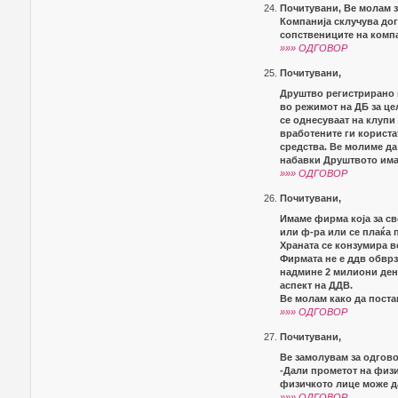
Почитувани, Ве молам з
Компанија склучува дог
сопствениците на компа
»»» ОДГОВОР
Почитувани,
Друштво регистрирано к
во режимот на ДБ за це
се однесуваат на клупи 
вработените ги користа
средства. Ве молиме да
набавки Друштвото има
»»» ОДГОВОР
Почитувани,
Имаме фирма која за св
или ф-ра или се плаќа 
Храната се конзумира в
Фирмата не е ддв обврз
надмине 2 милиони дена
аспект на ДДВ.
Ве молам како да поста
»»» ОДГОВОР
Почитувани,
Ве замолувам за одгов
-Дали прометот на физи
физичкото лице може д
»»» ОДГОВОР