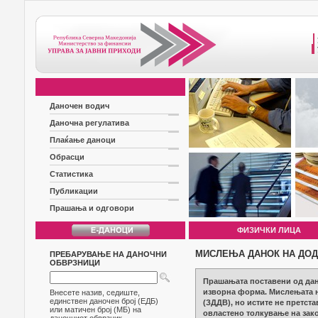
Даночен водич
Даночна регулатива
Плаќање даноци
Обрасци
Статистика
Публикации
Прашања и одговори
ФИЗИЧКИ ЛИЦА
МИСЛЕЊА ДАНОК НА ДОД
ПРЕБАРУВАЊЕ НА ДАНОЧНИ
ОБВРЗНИЦИ
Прашањата поставени од дан
изворна форма. Мислењата на
Внесете назив, седиште,
единствен даночен број (ЕДБ)
(ЗДДВ), но истите не претст
или матичен број (МБ) на
овластено толкување на зак