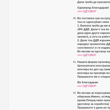
Дали треба да пресмета
Однапред благодарам!
»»» ОДГОВОР
Во постапка сум на куп
тоа се однесуваат овие
1. Банката треба да ми 
18% ДДВ. Дали е тоа во
дека едни други паркин
промет), а сега се рабо
2. Дали тоа ДДВ изразен
наредни тромесечни ДДВ
сопственост и ги издав
Ве молам за одговор н
»»» ОДГОВОР
Нашата фирма произвед
Целокупната конструкац
монтира во дел од самио
монтира на приземје во
Прашањето ми е следно 
Ви благодарам
»»» ОДГОВОР
Ве молам за појаснувањ
обврзник.Имено, оства
време.Покрај овие прих
(договор за соработка)
Прашањето е дали во пр