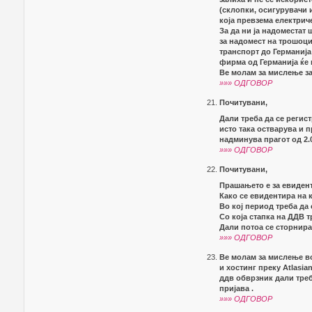
(склопки, осигурувачи 
која превзема електрич
За да ни ја надоместат
за надомест на трошоци
транспорт до Германија 
фирма од Германија ќе 
Ве молам за мислење за
»»» ОДГОВОР
Почитувани,
Дали треба да се регист
исто така остварува и 
надминува прагот од 2.0
»»» ОДГОВОР
Почитувани,
Прашањето е за евиден
Како се евидентира на 
Во кој период треба да
Со која стапка на ДДВ 
Дали потоа се сторнира
»»» ОДГОВОР
Ве молам за мислење во
и хостинг преку Atlasia
ддв обврзник дали треб
пријава .
»»» ОДГОВОР