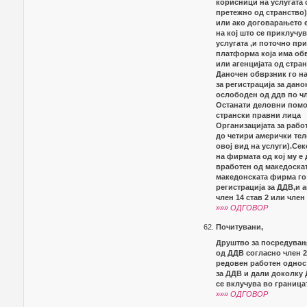
корисници на услугата 
претежно од странство)
или ако договарањето е
на кој што се приклучу
услугата ,и поточно пр
платформа која има обв
или агенцијата од стра
Даночен обврзник го на
за регистрација за дан
ослободен од ддв по чле
Останати деловни помо
странски правни лица
Организацијата за рабо
до четири амерички тел
овој вид на услуги).Се
на фирмата од кој му е
вработен од македоскат
македонската фирма го 
регистрација за ДДВ,и а
член 14 став 2 или член
»»» ОДГОВОР
Почитувани,
Друштво за посредувањ
од ДДВ согласно член 23
редовен работен однос
за ДДВ и дали доколку 
се вклучува во границат
»»» ОДГОВОР