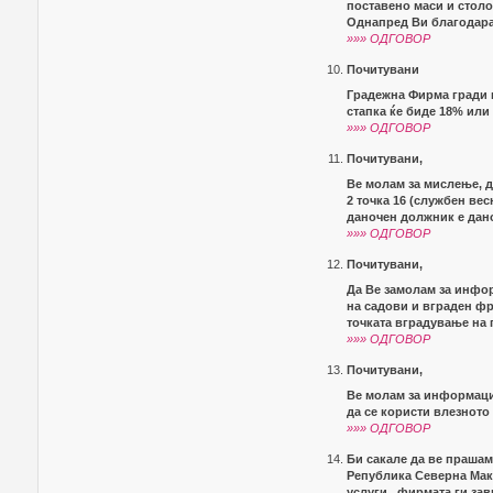
поставено маси и столо
Однапред Ви благодар
»»» ОДГОВОР
Почитувани
Градежна Фирма гради к
стапка ќе биде 18% или
»»» ОДГОВОР
Почитувани,
Ве молам за мислење, д
2 точка 16 (службен вес
даночен должник е дано
»»» ОДГОВОР
Почитувани,
Да Ве замолам за инфо
на садови и вграден фр
точката вградување на 
»»» ОДГОВОР
Почитувани,
Ве молам за информациј
да се користи влезнот
»»» ОДГОВОР
Би сакале да ве прашам
Република Северна Маке
услуги , фирмата ги за