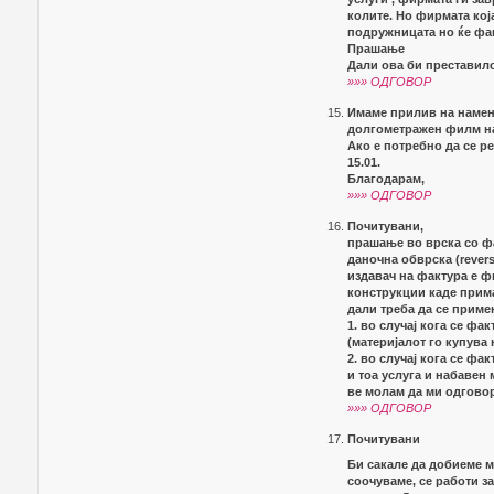
колите. Но фирмата кој
подружницата но ќе фак
Прашање
Дали ова би преставил
»»» ОДГОВОР
Имаме прилив на намен
долгометражен филм над
Ако е потребно да се р
15.01.
Благодарам,
»»» ОДГОВОР
Почитувани,
прашање во врска со ф
даночна обврска (revers
издавач на фактура е ф
конструкции каде прим
дали треба да се примен
1. во случај кога се ф
(материјалот го купува
2. во случај кога се ф
и тоа услуга и набавен 
ве молам да ми одговор
»»» ОДГОВОР
Почитувани
Би сакале да добиеме м
соочуваме, се работи з