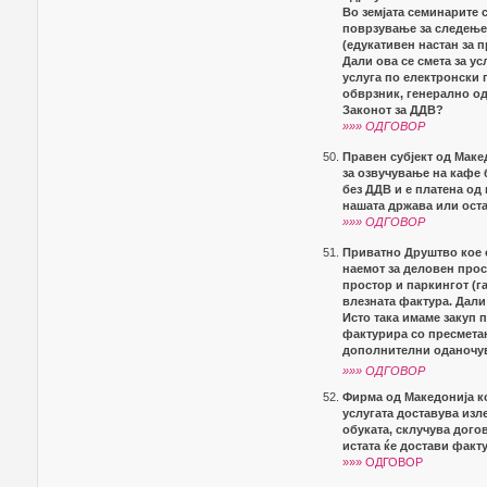
Во земјата семинарите 
поврзување за следење 
(едукативен настан за
Дали ова се смета за ус
услуга по електронски п
обврзник, генерално од
Законот за ДДВ?
»»» ОДГОВОР
Правен субјект од Маке
за озвучување на кафе 
без ДДВ и е платена од
нашата држава или оста
»»» ОДГОВОР
Приватно Друштво кое 
наемот за деловен прос
простор и паркингот (г
влезната фактура. Дали
Исто така имаме закуп 
фактурира со пресметан
дополнителни оданочув
»»» ОДГОВОР
Фирма од Македонија ко
услугата доставува изл
обуката, склучува дого
истата ќе достави факт
»»» ОДГОВОР