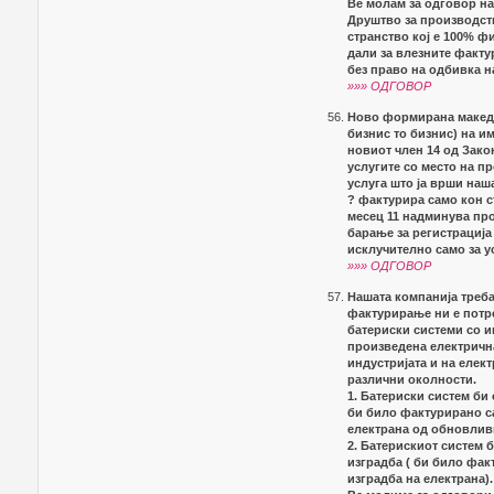
Ве молам за одговор н
Друштво за производст
странство кој е 100% ф
дали за влезните факт
без право на одбивка н
»»» ОДГОВОР
Ново формирана македо
бизнис то бизнис) на и
новиот член 14 од Закон
услугите со место на п
услуга што ја врши наш
? фактурира само кон с
месец 11 надминува про
барање за регистрација
исклучително само за у
»»» ОДГОВОР
Нашата компанија треба
фактурирање ни е потр
батериски системи со 
произведена електрична
индустријата и на елек
различни околности.
1. Батериски систем би
би било фактурирано са
електрана од обновлив
2. Батерискиот систем 
изградба ( би било фак
изградба на електрана).