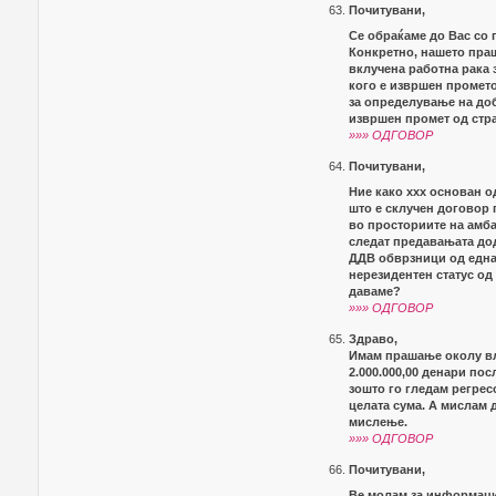
Почитувани,
Се обраќаме до Вас со 
Конкретно, нашето праш
вклучена работна рака 
кого е извршен промето
за определување на доб
извршен промет од стра
»»» ОДГОВОР
Почитувани,
Ние како xxx основан од
што е склучен договор 
во просториите на амба
следат предавањата дод
ДДВ обврзници од една
нерезидентен статус од
даваме?
»»» ОДГОВОР
Здраво,
Имам прашање околу вле
2.000.000,00 денари по
зошто го гледам регрес
целата сума. А мислам 
мислење.
»»» ОДГОВОР
Почитувани,
Ве молам за информациј