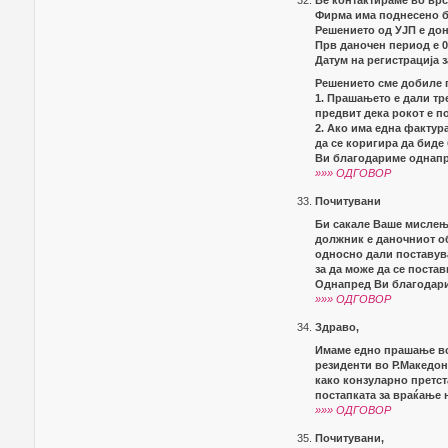
Ве контактираме во врс
Фирма има поднесено б
Решението од УЈП е дон
Прв даночен период е 01
Датум на регистрација з
Решението сме добиле 
1. Прашањето е дали тр
предвит дека рокот е п
2. Ако има една фактура
да се коригира да биде
Ви благодариме однапр
»»» ОДГОВОР
Почитувани
Би сакале Ваше мислење
должник е даночниот об
односно дали поставува
за да може да се поста
Однапред Ви благодари
»»» ОДГОВОР
Здраво,
Имаме едно прашање во 
резиденти во Р.Македон
како конзуларно претс
постапката за враќање н
»»» ОДГОВОР
Почитувани,