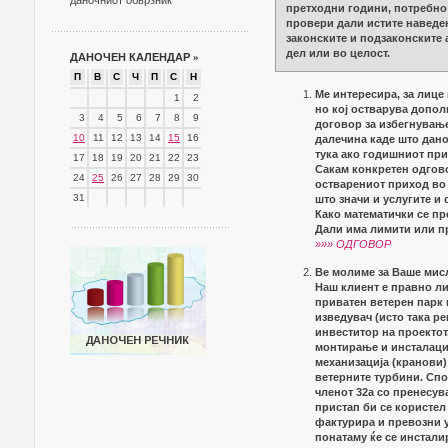
даночниот обврзник
претходни години, потребно 
провери дали истите наведе
законските и подзаконските 
дел или во целост.
ДАНОЧЕН КАЛЕНДАР
»
П
В
С
Ч
П
С
Н
Ме интересира, за лице
1
2
но кој остварува допол
3
4
5
6
7
8
9
договор за избегнување
10
11
12
13
14
15
16
далечина каде што данок
тука ако годишниот при
17
18
19
20
21
22
23
Сакам конкретен одгово
24
25
26
27
28
29
30
остварениот приход во с
31
што значи и услугите и 
Како математички се пр
Дали има лимити или п
»»» ОДГОВОР
Ве молиме за Ваше мисл
Наш клиент е правно ли
приватен ветерен парк 
изведувач (исто така р
инвеститор на проектот
монтирање и инсталаци
механизација (кранови)
ветерните турбини. Спо
членот 32а со пренесува
пристап би се користел 
фактурира и превозни 
понатаму ќе се инстали