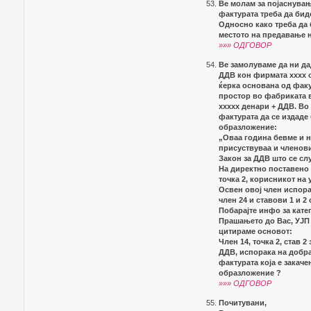
Ве молам за појаснувањ
фактурата треба да биде
Односно како треба да 
местото на предавање 
»»» ОДГОВОР
Ве замолуваме да ни да
ДДВ кон фирмата xxxx 
ќерка основана од факу
простор во фабриката в
xxxxx денари + ДДВ. Во
фактурата да се издаде
образложение:
„Оваа година бевме и н
присуствуваа и членови
Закон за ДДВ што се слу
На директно поставено 
точка 2, корисникот на 
Освен овој член испора
член 24 и ставови 1 и 2
Побарајте инфо за катег
Прашањето до Вас, УЈП 
цитираме основот:
Член 14, точка 2, став 2
ДДВ, испорака на добра
фактурата која е закач
образложение ?
»»» ОДГОВОР
Почитувани,