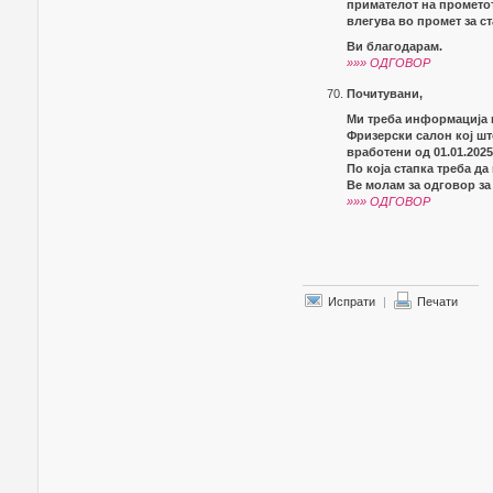
примателот на прометот
влегува во промет за 
Ви благодарам.
»»» ОДГОВОР
Почитувани,
Ми треба информација 
Фризерски салон кој шт
вработени од 01.01.2025
По која стапка треба да
Ве молам за одговор за
»»» ОДГОВОР
Испрати
|
Печати