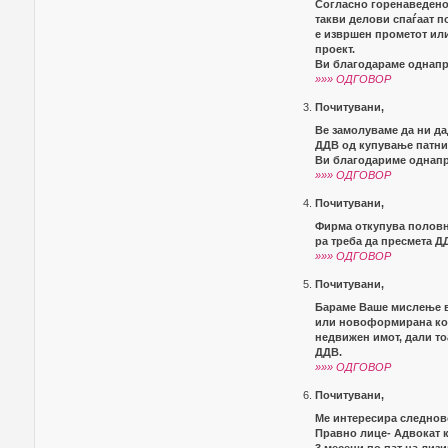
Согласно горенаведено
такви делови спаѓаат п
е извршен прометот или 
проект.
Ви благодараме однапр
»»» ОДГОВОР
Почитувани,
Ве замолуваме да ни да
ДДВ од купување патни
Ви благодариме однапр
»»» ОДГОВОР
Почитувани,
Фирма откупува половн
ра треба да пресмета Д
»»» ОДГОВОР
Почитувани,
Бараме Ваше мислење в
или новоформирана ког
недвижен имот, дали то
ДДВ.
»»» ОДГОВОР
Почитувани,
Ме интересира следнов
Правно лице- Адвокат к