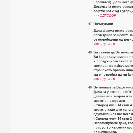
нарачател). Дали кога 
Доколку ја регистрирам
софтверот е од Бугариј
»»» ОДГОВОР
Почитувани
Дали фирма регистриран
регистрира за целите з
се ослободени од регис
»»» ОДГОВОР
Би сакала да Ве замола
Ви ја доставуваме во п
и продукциска екипа за 
можност, во најкус мож
странското правно лиц
ми е потребна да ми ја 
»»» ОДГОВОР
Ве молиме за Ваше мис
Дали за учество на КП
даваме вон земјата и г
местото на промет:
- Според член 14 став 4
местото каде што услуг
едукативниот настан? 
- Според член 14 став 2
Напоменуваме дека, ког
присуство на семинарот
одржувањето.