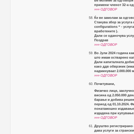
Ве молиме за одговори н
примени членот 32-а од
»»» ОДГОВОР
Ќе ве замолам за одго
Станува збор за услуга
configurations “ - услу
вработените ).
Дали се оданочува усл
Поздрав
»»» ОДГОВОР
Во Јули 2024 година ка
што имам остварено ка
Дали капиталната добив
како ддв обврзник (има
надминуваат 2.000.000 
»»» ОДГОВОР
Почитувани,
Физичко лице, заклучно
висина од 2.050.000 де
барање и добива решени
период од 01.10.2024. Ф
понатамошно издавање 
издадена при купување
»»» ОДГОВОР
Друштво регистрирано с
дава услуги за странск