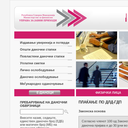
Издавање уверенија и потврди
Општи даночни стапки
Повластени даночни стапки
Уплатни сметки
Лично ослободување
Даночно ослободување
Меѓународно оданочување
ФИЗИЧКИ ЛИЦА
ПЛАЌАЊЕ ПО ДЛД-ГДП
ПРЕБАРУВАЊЕ НА ДАНОЧНИ
ОБВРЗНИЦИ
Законска основа
Внесете назив, седиште,
единствен даночен број (ЕДБ)
Согласно членот 100 од Законо
или матичен број (МБ) на
даночна пријава е до 30 јуни в