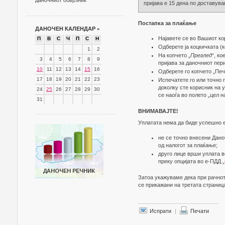
даночниот обврзник
пријава е 15 дена по доставува
Постапка за плаќање
ДАНОЧЕН КАЛЕНДАР
»
Најавете се во Вашиот к
П
В
С
Ч
П
С
Н
Одберете ја коцкичката (к
1
2
На копчето „
Преглед
“, к
3
4
5
6
7
8
9
пријава за даночниот пер
10
11
12
13
14
15
16
Одберете го копчето „Печ
17
18
19
20
21
22
23
Испечатете го или точно 
доколку сте корисник на у
24
25
26
27
28
29
30
се наоѓа во полето „цел н
31
ВНИМАВАЈТЕ!
Уплатата нема да биде успешно е
не се точно внесени Дано
од налогот за плаќање;
друго лице врши уплата в
преку опцијата во е-ПДД „
Затоа укажуваме дека при рачнот
се прикажани на третата страниц
Испрати
|
Печати