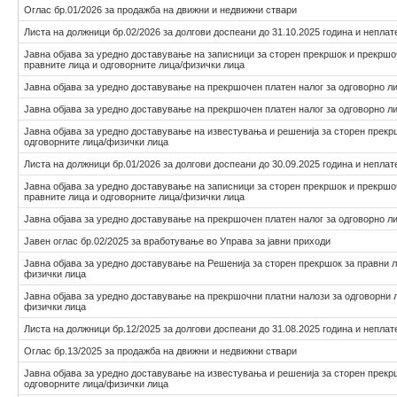
Оглас бр.01/2026 за продажба на движни и недвижни ствари
Листа на должници бр.02/2026 за долгови доспеани до 31.10.2025 година и неплат
Јавна објава за уредно доставување на записници за сторен прекршок и прекршо
правните лица и одговорните лица/физички лица
Јавна објава за уредно доставување на прекршочен платен налог за одговорно л
Јавна објава за уредно доставување на прекршочен платен налог за одговорно л
Јавна објава за уредно доставување на известувања и решенија за сторен прекр
одговорните лица/физички лица
Листа на должници бр.01/2026 за долгови доспеани до 30.09.2025 година и неплат
Јавна објава за уредно доставување на записници за сторен прекршок и прекршо
правните лица и одговорните лица/физички лица
Јавна објава за уредно доставување на прекршочен платен налог за одговорно л
Јавен оглас бр.02/2025 за вработување во Управа за јавни приходи
Јавна објава за уредно доставување на Решенија за сторен прекршок за правни л
физички лица
Јавна објава за уредно доставување на прекршочни платни налози за одговорни 
физички лица
Листа на должници бр.12/2025 за долгови доспеани до 31.08.2025 година и неплат
Оглас бр.13/2025 за продажба на движни и недвижни ствари
Јавна објава за уредно доставување на известувања и решенија за сторен прекр
одговорните лица/физички лица