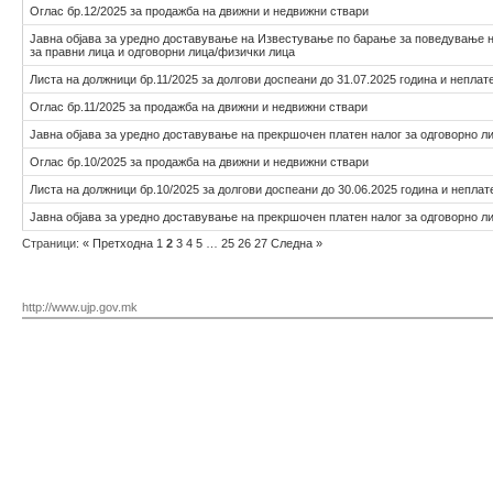
Оглас бр.12/2025 за продажба на движни и недвижни ствари
Јавна објава за уредно доставување на Известување по барање за поведување 
за правни лица и одговорни лица/физички лица
Листа на должници бр.11/2025 за долгови доспеани до 31.07.2025 година и неплат
Оглас бр.11/2025 за продажба на движни и недвижни ствари
Јавна објава за уредно доставување на прекршочен платен налог за одговорно л
Оглас бр.10/2025 за продажба на движни и недвижни ствари
Листа на должници бр.10/2025 за долгови доспеани до 30.06.2025 година и неплат
Јавна објава за уредно доставување на прекршочен платен налог за одговорно л
Страници:
«
Претходна
1
2
3
4
5
…
25
26
27
Следна
»
http://www.ujp.gov.mk