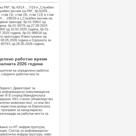
 РМ“, бр.43/14 ... 7/19 и „Службен
ужбен весник на РМ“, бр.62/05 ...
тав (3), став (8), став (13) и став
4 ... 198/18 и („Службен весник на
авни приходи, бр.01-596/2 од
дина, бр.01-597/5 од 27.09.2024
88/6 од 10.02.2025 година, бр.01-
7.2025 година, бр.01-988/18 од
6, по претходно Известување од
08.05.2026 година и Одлуката за
4074/1 од 26.05.2026 година,
делено работно време
алната 2026 година
вршители на определено работно
 следните работни места:
бедност, Директорат за
за информациско-комуникациска
ии VI Б според Македонската
авршен VII/1 степен (Инженерство
атичко инженерство), со или без
 користени јазици на Европската
и програми за канцелариско
матизација на работни места за
ување со ИТ инфраструктура,
кции, Сектор за информациско-
орматичка инфраструктура, ниво