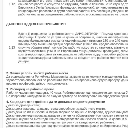
квалификации и стекнати најмалку 180 кредити според ЕКТС или завршен V
1.12
со или без работно искуство во струката, активно познавање на еден од тр
Европската Унија (англиски, француски, германски), активно познавање н
канцелариско работење и други посебни работни компетенции утврдени во
работни места за соодветното работно место и основна плата во нето изн
ДАНОЧНО ОДДЕЛЕНИЕ ПРОБИШТИП
Еден (1) извршител на работно место: ДАН0101Г04004 - Помлад даночен а
обврзници, Служба за услуги на даночни обврзници, ниво на квалификации
според Македонската рамка на квалификации и стекнати 180 или 240 кр
или најмалку више или средно образование (Више или средно образование
1.13
стручно образование), со или без работно искуство во струката, активно 
најчесто користени јазици на Европската Унија (англиски, француски, гер
компјутерски програми за канцелариско работење и други посебни работн
за систематизација на работни места за соодветното работно место и осно
денари;
2. Општи услови за сите работни места
Да е државјанин на Република Македонија, активно да го користи македонскиот јаз
здравствена способност за работното место и со правосилна судска пресуда да не
вршење професија, дејност или должност.
3. Распоред на работно време
Работни часови во неделата: 40 часа, Работно време: од понеделник до петок од 07
Со избраните кандидати ќе се склучи договор за вработување на определено време
4. Кандидатите потребно е да ги достават следните документи
Доказ за државјанство;
Доказ дека има општа здравствена способност за работното место;
Доказ дека не им е изречена мерка забрана за вршење професија, дејност или дол
Доказ уверение/диплома за завршен степен на образование; (со изразен степен н
добиени оценки за сите години/сите свидетелства со изразен просек на добиени оц
Доказ за познавање на компјутерски програми за канцелариско работење;
Доказ за познавање на еден од трите најчесто користени јазици на Европската Уни