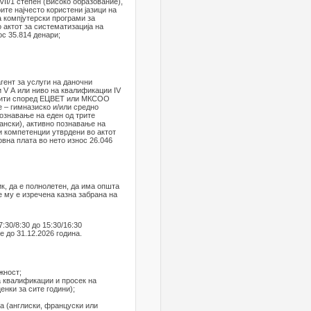
II/1 степен (Високо образование),
ите најчесто користени јазици на
а компјутерски програми за
 актот за систематизација на
ос 35.814 денари;
гент за услуги на даночни
 V А или ниво на квалификации IV
едити според ЕЦВЕТ или МКСОО
 – гимназиско и/или средно
познавање на еден од трите
мански), активно познавање на
и компетенции утврдени во актот
вна плата во нето износ 26.046
ик, да е полнолетен, да има општа
 му е изречена казна забрана на
:30/8:30 до 15:30/16:30
 до 31.12.2026 година.
жност;
а квалификации и просек на
енки за сите години);
ја (англиски, француски или