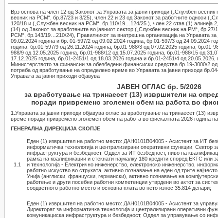
Врз основа на член 12 од Законот за Управата за јавни приходи („Службен весник на
весник на РСМ“, бр.87/23 и 3/25), член 22 и 23 од Законот за работните односи („Сл
120/18 и („Службен весник на РСМ“, бр.110/19…124/25 ), член 22 став (1) алинеја 2, с
(14) од Законот за вработените во јавниот сектор („Службен весник на РМ“, бр.27/1
РСМ“, бр.143/19…210/24), Правилникот за внатрешна организација на Управата за ј
09.02.2024 година и бр. 01-597/2 од 09.02.2024 година, бр.01-597/3 од 24.09.2024 го
година, бр.01-597/9 од 26.11.2024 година, бр.01-988/3 од 07.02.2025 година, бр.01-9
988/9 од 12.05.2025 година, бр.01-988/12 од 15.07.2025 година, бр.01-988/15 од 31.0
17.12.2025 година, бр.01-2451/1 од 18.03.2026 година и бр.01-2451/4 од 20.05.202
Министерството за финансии за обезбедени финансиски средства бр.19-3000/2 од 
потреба од вработување на определено време во Управата за јавни приходи бр.04-
Управата за јавни приходи објавува
ЈАВЕН ОГЛАС бр. 5/2026
за вработување на тринаесет (13) извршители на опре
поради привремено зголемен обем на работа во фиск
1.Управата за јавни приходи објавува оглас за вработување на тринаесет (13) из
време поради привремено зголемен обем на работа во фискалната 2026 година на
ГЕНЕРАЛНА ДИРЕКЦИЈА СКОПЈЕ
Еден (1) извршител на работно место: ДАН0101В04005 - Асистент за ИТ без
информатичка технологија и централизирани оперативни функции, Сектор 
инфраструктура и безбедност, Оддел за ИТ безбедност, ниво на квалификац
рамка на квалификации и стекнати најмалку 180 кредити според ЕКТС или з
1.1
и технологија - Електрично инженерство, електронско инженерство, информ
работно искуство во струката, активно познавање на еден од трите најчесто
Унија (англиски, француски, германски), активно познавање на компјутерск
работење и други посебни работни компетенции утврдени во актот за систе
соодветното работно место и основна плата во нето износ 35.814 денари;
Еден (1) извршител на работно место: ДАН0101В04005 - Асистент за управ
Директорат за информатичка технологија и централизирани оперативни фун
комуникациска инфраструктура и безбедност, Оддел за управување со инф