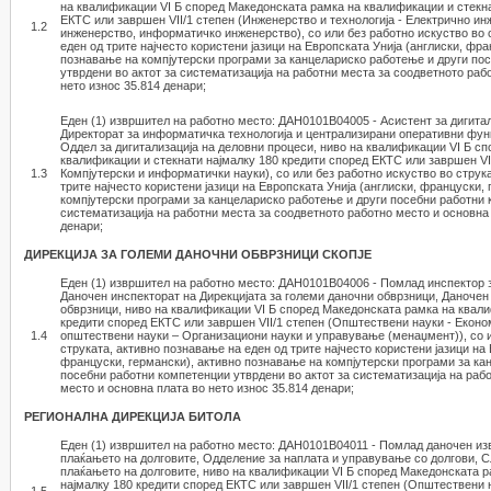
на квалификации VI Б според Македонската рамка на квалификации и стекна
ЕКТС или завршен VII/1 степен (Инженерство и технологија - Електрично ин
1.2
инженерство, информатичко инженерство), со или без работно искуство во 
еден од трите најчесто користени јазици на Европската Унија (англиски, фра
познавање на компјутерски програми за канцелариско работење и други по
утврдени во актот за систематизација на работни места за соодветното раб
нето износ 35.814 денари;
Еден (1) извршител на работно место: ДАН0101В04005 - Асистент за дигитал
Директорат за информатичка технологија и централизирани оперативни функ
Оддел за дигитализација на деловни процеси, ниво на квалификации VI Б с
квалификации и стекнати најмалку 180 кредити според ЕКТС или завршен VII
1.3
Компјутерски и информатички науки), со или без работно искуство во струк
трите најчесто користени јазици на Европската Унија (англиски, француски,
компјутерски програми за канцелариско работење и други посебни работни 
систематизација на работни места за соодветното работно место и основна 
денари;
ДИРЕКЦИЈА ЗА ГОЛЕМИ ДАНОЧНИ ОБВРЗНИЦИ СКОПЈЕ
Еден (1) извршител на работно место: ДАН0101В04006 - Помлад инспектор 
Даночен инспекторат на Дирекцијата за големи даночни обврзници, Даночен
обврзници, ниво на квалификации VI Б според Македонската рамка на квали
кредити според ЕКТС или завршен VII/1 степен (Општествени науки - Економ
1.4
општествени науки – Организациони науки и управување (менаџмент)), со и
струката, активно познавање на еден од трите најчесто користени јазици на 
француски, германски), активно познавање на компјутерски програми за ка
посебни работни компетенции утврдени во актот за систематизација на раб
место и основна плата во нето износ 35.814 денари;
РЕГИОНАЛНА ДИРЕКЦИЈА БИТОЛА
Еден (1) извршител на работно место: ДАН0101В04011 - Помлад даночен и
плаќањето на долговите, Одделение за наплата и управување со долгови, 
плаќањето на долговите, ниво на квалификации VI Б според Македонската р
најмалку 180 кредити според ЕКТС или завршен VII/1 степен (Општествени н