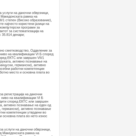
а услуги на даночни обврзници,
д Македонската рамка на
I/1 степен (Високо образование),
те најчесто користени јазици на
 компјутерски програми за
актот за систематизација на
 35.814 денари;
чно сметководство, Одделение за
 ниво на квалификации VI Б според
оред ЕКТС или завршен VII/1
труката, активно познавање на
ранцуски, германски), активно
посебни работни компетенции
аботно место и основна плата во
за регистрација на даночни
 ниво на квалификации VI Б
едити според ЕКТС или завршен
та, активно познавање на еден од
и, германски), активно познавање
отни компетенции утврдени во
и основна плата во нето износ
за услуги на даночни обврзници,
ед Македонската рамка на