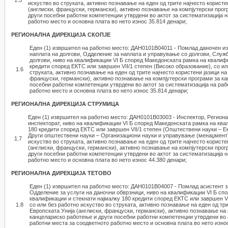
1.5
искуство во струката, активно познавање на еден од трите најчесто користе
(англиски, француски, германски), активно познавање на компјутерски про
други посебни работни компетенции утврдени во актот за систематизација 
работно место и основна плата во нето износ 35.814 денари;
РЕГИОНАЛНА ДИРЕКЦИЈА СКОПЈЕ
Еден (1) извршител на работно место: ДАН0101В04011 - Помлад даночен и
наплата на долгови, Одделение за наплата и управување со долгови, Служб
долгови, ниво на квалификации VI Б според Македонската рамка на квалифи
кредити според ЕКТС или завршен VII/1 степен (Високо образование), со ил
1.6
струката, активно познавање на еден од трите најчесто користени јазици на
француски, германски), активно познавање на компјутерски програми за к
посебни работни компетенции утврдени во актот за систематизација на раб
работно место и основна плата во нето износ 35.814 денари;
РЕГИОНАЛНА ДИРЕКЦИЈА СТРУМИЦА
Еден (1) извршител на работно место: ДАН0101В03003 - Инспектор, Региона
инспекторат, ниво на квалификации VI Б според Македонската рамка на ква
180 кредити според ЕКТС или завршен VII/1 степен (Општествени науки – Е
Други општествени науки – Организациони науки и управување (менаџмент))
1.7
искуство во струката, активно познавање на еден од трите најчесто користе
(англиски, француски, германски), активно познавање на компјутерски про
други посебни работни компетенции утврдени во актот за систематизација 
работно место и основна плата во нето износ 44.380 денари;
РЕГИОНАЛНА ДИРЕКЦИЈА ТЕТОВО
Еден (1) извршител на работно место: ДАН0101В04007 - Помлад асистент з
Одделение за услуги на даночни обврзници, ниво на квалификации VI Б сп
квалификации и стекнати најмалку 180 кредити според ЕКТС или завршен VI
1.8
со или без работно искуство во струката, активно познавање на еден од три
Европската Унија (англиски, француски, германски), активно познавање на
канцелариско работење и други посебни работни компетенции утврдени во 
работни места за соодветното работно место и основна плата во нето износ