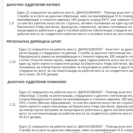
ДАНОЧНО ОДДЕЛЕНИЕ
КИЧЕВО
Еден (1) извршител на работно место: ДАН0101В04007 - Помлад асистент з
Служба за услуги на даночни обврзници, ниво на квалификации VI Б споре
квалификации и стекнати најмалку 180 кредити според ЕКТС или завршен VI
1.9
со или без работно искуство во струката, активно познавање на еден од три
Европската Унија (англиски, француски, германски), активно познавање на
канцелариско работење и други посебни работни компетенции утврдени во 
работни места за соодветното работно место и основна плата во нето износ
РЕГИОНАЛНА ДИРЕКЦИЈА ШТИП
Еден (1) извршител на работно место: ДАН0101В03007 - Асистент за дано
регистрација и утврдување на даноци, Служба за даночно сметководство,
Македонската рамка на квалификации и стекнати најмалку 180 кредити сп
степен (Општествени науки), најмалку една година работно искуство во с
1.10
еден од трите најчесто користени јазици на Европската Унија (англиски, ф
познавање на компјутерски програми за канцелариско работење и други 
утврдени во актот за систематизација на работни места за соодветното р
нето износ 39.476 денари;
ДАНОЧНО ОДДЕЛЕНИЕ КУМАНОВО
Еден (1) извршител на работно место: ДАН0101В04007 - Помлад асистент 
обврзници, Служба за регистрација, утврдување и даночно сметководство,
според Македонската рамка на квалификации и стекнати најмалку 180 кр
VII/1 степен (Високо образование), со или без работно искуство во струка
1.11
трите најчесто користени јазици на Европската Унија (англиски, француск
на компјутерски програми за канцелариско работење и други посебни раб
актот за систематизација на работни места за соодветното работно место 
35.814 денари;
Еден (1) извршител на работно место: ДАН0101В04007 - Помлад асистент 
Служба за услуги на даночни обврзници, ниво на квалификации VI Б спор