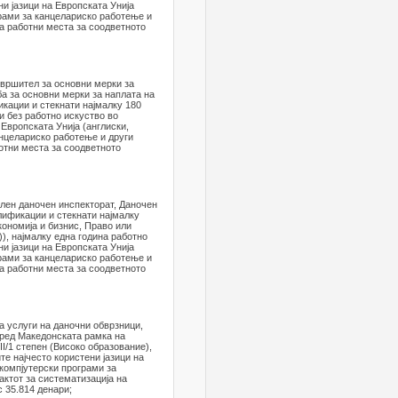
ни јазици на Европската Унија
грами за канцелариско работење и
на работни места за соодветното
звршител за основни мерки за
а за основни мерки за наплата на
кации и стекнати најмалку 180
и без работно искуство во
 Европската Унија (англиски,
анцелариско работење и други
отни места за соодветното
лен даночен инспекторат, Даночен
лификации и стекнати најмалку
кономија и бизнис, Право или
, најмалку една година работно
ни јазици на Европската Унија
грами за канцелариско работење и
на работни места за соодветното
а услуги на даночни обврзници,
оред Македонската рамка на
I/1 степен (Високо образование),
те најчесто користени јазици на
 компјутерски програми за
актот за систематизација на
 35.814 денари;