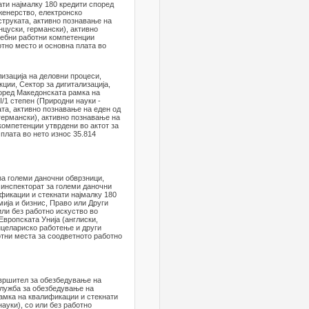
ти најмалку 180 кредити според
женерство, електронско
струката, активно познавање на
нцуски, германски), активно
себни работни компетенции
отно место и основна плата во
изација на деловни процеси,
ции, Сектор за дигитализација,
поред Македонската рамка на
/1 степен (Природни науки -
ата, активно познавање на еден од
 германски), активно познавање на
компетенции утврдени во актот за
плата во нето износ 35.814
за големи даночни обврзници,
 инспекторат за големи даночни
фикации и стекнати најмалку 180
ија и бизнис, Право или Други
ли без работно искуство во
Европската Унија (англиски,
нцелариско работење и други
отни места за соодветното работно
звршител за обезбедување на
Служба за обезбедување на
амка на квалификации и стекнати
ауки), со или без работно