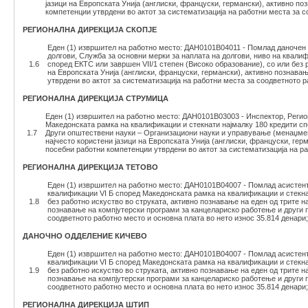
јазици на Европската Унија (англиски, француски, германски), активно п
компетенции утврдени во актот за систематизација на работни места за с
РЕГИОНАЛНА ДИРЕКЦИЈА СКОПЈЕ
Еден (1) извршител на работно место: ДАН0101В04011 - Помлад даночен 
долгови, Служба за основни мерки за наплата на долгови, ниво на квали
1.6
според ЕКТС или завршен VII/1 степен (Високо образование), со или без 
на Европската Унија (англиски, француски, германски), активно познава
утврдени во актот за систематизација на работни места за соодветното р
РЕГИОНАЛНА ДИРЕКЦИЈА СТРУМИЦА
Еден (1) извршител на работно место: ДАН0101В03003 - Инспектор, Регио
Македонската рамка на квалификации и стекнати најмалку 180 кредити сп
1.7
Други општествени науки – Организациони науки и управување (менаџмент
најчесто користени јазици на Европската Унија (англиски, француски, ге
посебни работни компетенции утврдени во актот за систематизација на ра
РЕГИОНАЛНА ДИРЕКЦИЈА ТЕТОВО
Еден (1) извршител на работно место: ДАН0101В04007 - Помлад асистент 
квалификации VI Б според Македонската рамка на квалификации и стекнат
1.8
без работно искуство во струката, активно познавање на еден од трите на
познавање на компјутерски програми за канцелариско работење и други п
соодветното работно место и основна плата во нето износ 35.814 денари;
ДАНОЧНО ОДДЕЛЕНИЕ
КИЧЕВО
Еден (1) извршител на работно место: ДАН0101В04007 - Помлад асистент 
квалификации VI Б според Македонската рамка на квалификации и стекнат
1.9
без работно искуство во струката, активно познавање на еден од трите на
познавање на компјутерски програми за канцелариско работење и други п
соодветното работно место и основна плата во нето износ 35.814 денари;
РЕГИОНАЛНА ДИРЕКЦИЈА ШТИП