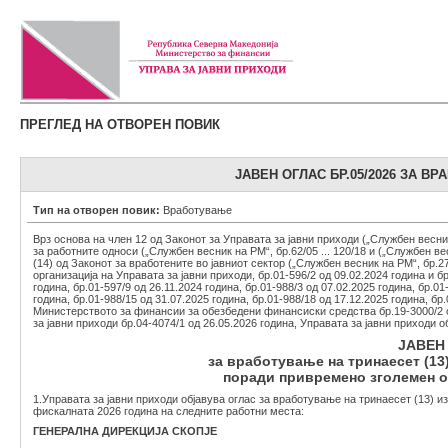
ПРЕГЛЕД НА ОТВОРЕН ПОВИК
ЈАВЕН ОГЛАС БР.05/2026 ЗА В
Тип на отворен повик:
Вработување
Врз основа на член 12 од Законот за Управата за јавни приходи („Службен весник 
за работните односи („Службен весник на РМ“, бр.62/05 ... 120/18 и („Службен весн
(14) од Законот за вработените во јавниот сектор („Службен весник на РМ“, бр.2
организација на Управата за јавни приходи, бр.01-596/2 од 09.02.2024 година и бр
година, бр.01-597/9 од 26.11.2024 година, бр.01-988/3 од 07.02.2025 година, бр.01
година, бр.01-988/15 од 31.07.2025 година, бр.01-988/18 од 17.12.2025 година, б
Министерството за финансии за обезбедени финансиски средства бр.19-3000/2 
за јавни приходи бр.04-4074/1 од 26.05.2026 година, Управата за јавни приходи о
ЈАВЕН 
за вработување на тринаесет (1
поради привремено зголемен о
1.Управата за јавни приходи објавува оглас за вработување на тринаесет (13)
фискалната 2026 година на следните работни места:
ГЕНЕРАЛНА ДИРЕКЦИЈА СКОПЈЕ