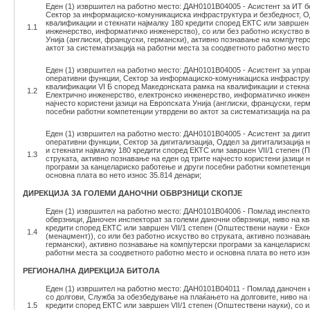
Еден (1) извршител на работно место: ДАН0101В04005 - Асистент за ИТ б
Сектор за информациско-комуникациска инфраструктура и безбедност, Од
квалификации и стекнати најмалку 180 кредити според ЕКТС или завршен V
1.1
инженерство, информатичко инженерство), со или без работно искуство во
Унија (англиски, француски, германски), активно познавање на компјуте
актот за систематизација на работни места за соодветното работно место 
Еден (1) извршител на работно место: ДАН0101В04005 - Асистент за упр
оперативни функции, Сектор за информациско-комуникациска инфраструк
квалификации VI Б според Македонската рамка на квалификации и стекнат
1.2
Електрично инженерство, електронско инженерство, информатичко инженер
најчесто користени јазици на Европската Унија (англиски, француски, ге
посебни работни компетенции утврдени во актот за систематизација на ра
Еден (1) извршител на работно место: ДАН0101В04005 - Асистент за диги
оперативни функции, Сектор за дигитализација, Оддел за дигитализација
и стекнати најмалку 180 кредити според ЕКТС или завршен VII/1 степен (
1.3
струката, активно познавање на еден од трите најчесто користени јазици 
програми за канцелариско работење и други посебни работни компетенции
основна плата во нето износ 35.814 денари;
ДИРЕКЦИЈА ЗА ГОЛЕМИ ДАНОЧНИ ОБВРЗНИЦИ СКОПЈЕ
Еден (1) извршител на работно место: ДАН0101В04006 - Помлад инспектор
обврзници, Даночен инспекторат за големи даночни обврзници, ниво на к
кредити според ЕКТС или завршен VII/1 степен (Општествени науки - Еко
1.4
(менаџмент)), со или без работно искуство во струката, активно познавањ
германски), активно познавање на компјутерски програми за канцелариск
работни места за соодветното работно место и основна плата во нето изн
РЕГИОНАЛНА ДИРЕКЦИЈА БИТОЛА
Еден (1) извршител на работно место: ДАН0101В04011 - Помлад даночен 
со долгови, Служба за обезбедување на плаќањето на долговите, ниво на
1.5
кредити според ЕКТС или завршен VII/1 степен (Општествени науки), со и