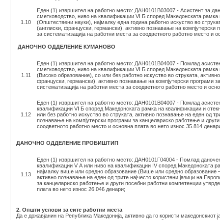
Еден (1) извршител на работно место: ДАН0101В03007 - Асистент за да
сметководство, ниво на квалификации VI Б според Македонската рамка 
1.10
(Општествени науки), најмалку една година работно искуство во струкат
(англиски, француски, германски), активно познавање на компјутерски 
за систематизација на работни места за соодветното работно место и ос
ДАНОЧНО ОДДЕЛЕНИЕ КУМАНОВО
Еден (1) извршител на работно место: ДАН0101В04007 - Помлад асистент
сметководство, ниво на квалификации VI Б според Македонската рамка 
1.11
(Високо образование), со или без работно искуство во струката, активно
француски, германски), активно познавање на компјутерски програми з
систематизација на работни места за соодветното работно место и осно
Еден (1) извршител на работно место: ДАН0101В04007 - Помлад асистент
квалификации VI Б според Македонската рамка на квалификации и стекна
1.12
или без работно искуство во струката, активно познавање на еден од три
познавање на компјутерски програми за канцелариско работење и други
соодветното работно место и основна плата во нето износ 35.814 денар
ДАНОЧНО ОДДЕЛЕНИЕ ПРОБИШТИП
Еден (1) извршител на работно место: ДАН0101Г04004 - Помлад даночен 
квалификации V А или ниво на квалификации IV според Македонската р
најмалку више или средно образование (Више или средно образование – 
1.13
активно познавање на еден од трите најчесто користени јазици на Европ
за канцелариско работење и други посебни работни компетенции утврден
плата во нето износ 26.046 денари;
2. Општи услови за сите работни места
Да е државјанин на Република Македонија, активно да го користи македонскиот ј