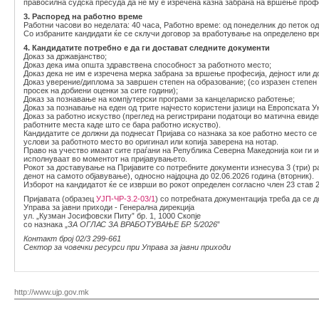
правосилна судска пресуда да не му е изречена казна забрана на вршење профе
3. Распоред на работно време
Работни часови во неделата: 40 часа, Работно време: од понеделник до петок од 
Со избраните кандидати ќе се склучи договор за вработување на определено вре
4. Кандидатите потребно е да ги достават следните документи
Доказ за државјанство;
Доказ дека има општа здравствена способност за работното место;
Доказ дека не им е изречена мерка забрана за вршење професија, дејност или д
Доказ уверение/диплома за завршен степен на образование; (со изразен степен 
просек на добиени оценки за сите години);
Доказ за познавање на компјутерски програми за канцелариско работење;
Доказ за познавање на еден од трите најчесто користени јазици на Европската Ун
Доказ за работно искуство (преглед на регистрирани податоци во матична евиде
работните места каде што се бара работно искуство).
Кандидатите се должни да поднесат Пријава со назнака за кое работно место се
услови за работното место во оригинал или копија заверена на нотар.
Право на учество имаат сите граѓани на Република Северна Македонија кои ги и
исполнуваат во моментот на пријавувањето.
Рокот за доставување на Пријавите со потребните документи изнесува 3 (три) р
денот на самото објавување), односно најдоцна до 02.06.2026 година (вторник).
Изборот на кандидатот ќе се изврши во рокот определен согласно член 23 став 2
Пријавата (образец
УЈП-ЧР-3.2-03/1
) со потребната документација треба да се 
Управа за јавни приходи - Генерална дирекција
ул. „Кузман Јосифовски Питу” бр. 1, 1000 Скопје
со назнака „
ЗА ОГЛАС ЗА ВРАБОТУВАЊЕ БР. 5/2026
”
Контакт број 02/3 299-661
Сектор за човечки ресурси при Управа за јавни приходи
http://www.ujp.gov.mk