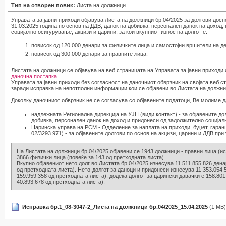
Тип на отворен повик:
Листа на должници
Управата за јавни приходи објавува Листа на должници бр.04/2025 за долгови досп
31.03.2025 година по основ на ДДВ, данок на добивка, персонален данок на доход
социјално осигурување, акцизи и царини, за кои вкупниот износ на долгот е:
повисок од 120.000 денари за физичките лица и самостојни вршители на де
повисок од 300.000 денари за правните лица.
Листата на должници се објавува на веб страницата на Управата за јавни приходи
даночна постапка
.
Управата за јавни приходи без согласност на даночниот обврзник на својата веб с
заради исправка на непотполни информации кои се објавени во Листата на должни
Доколку даночниот обврзник не се согласува со објавените податоци, Ве молиме д
надлежната Регионална дирекција на УЈП (види
контакт
) - за објавените д
добивка, персонален данок на доход и придонеси од задолжително социјал
Царинска управа на РСМ - Одделение за наплата на приходи, буџет, гаранц
02/3293 971) - за објавените долгови по основ на акцизи, царини и ДДВ при 
На Листата на должници бр.04/2025 објавени се 1943 должници - правни лица (ис
3866 физички лица (повеќе за 143 од претходната листа).
Вкупно објавениот нето долг во Листата бр.04/2025 изнесува 11.511.855.826 дена
од претходната листа). Нето-долгот за даноци и придонеси изнесува 11.353.054.
159.959.358 од претходната листа), додека долгот за царински давачки е 158.801
40.893.678 од претходната листа).
Исправка бр.1_08-3047-2_Листа на должници бр.04/2025_15.04.2025
(1 MB)