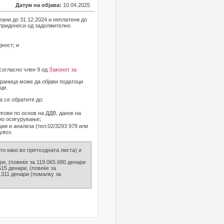
Датум на објава:
10.04.2025
еани до 31.12.2024 и неплатени до
, придонеси од задолжително
јност; и
 согласно член 9 од
Законот за
траница може да објави податоци
ци.
а се обратите до:
олгови по основ на ДДВ, данок на
но осигурување;
ии и анализа (тел.02/3293 978 или
увоз.
то како во претходната листа) и
ри, (повеќе за 119.065.680 денари
515 денари, (повеќе за
.311 денари (помалку за