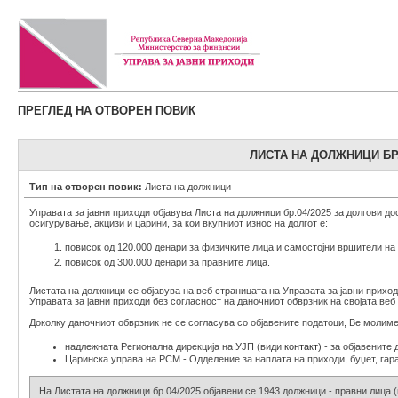
ПРЕГЛЕД НА ОТВОРЕН ПОВИК
ЛИСТА НА ДОЛЖНИЦИ БР.0
Тип на отворен повик:
Листа на должници
Управата за јавни приходи објавува Листа на должници бр.04/2025 за долгови до
осигурување, акцизи и царини, за кои вкупниот износ на долгот е:
повисок од 120.000 денари за физичките лица и самостојни вршители на 
повисок од 300.000 денари за правните лица.
Листата на должници се објавува на веб страницата на Управата за јавни прихо
Управата за јавни приходи без согласност на даночниот обврзник на својата ве
Доколку даночниот обврзник не се согласува со објавените податоци, Ве молиме
надлежната Регионална дирекција на УЈП (види
контакт
) - за објавенит
Царинска управа на РСМ - Одделение за наплата на приходи, буџет, гаран
На Листата на должници бр.04/2025 објавени се 1943 должници - правни лица (