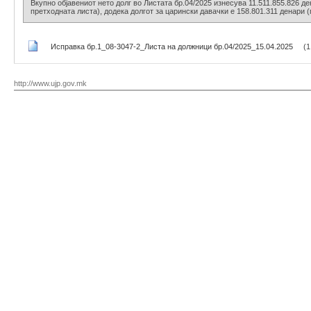
Вкупно објавениот нето долг во Листата бр.04/2025 изнесува 11.511.855.826 де
претходната листа), додека долгот за царински давачки е 158.801.311 денари (
Исправка бр.1_08-3047-2_Листа на должници бр.04/2025_15.04.2025
(1
http://www.ujp.gov.mk