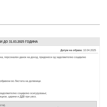
 ДО 31.03.2025 ГОДИНА
Датум на објава:
10.04.2025
ивка, персонален данок на доход, придонеси од задолжително социјално
објавени во Листата на должници.
д задолжително социјално осигурување;
кцизи, царини и ДДВ при увоз.
ста).