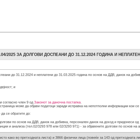
4/2025 ЗА ДОЛГОВИ ДОСПЕАНИ ДО 31.12.2024 ГОДИНА И НЕПЛАТЕНИ
спеани до 31.12.2024 и неплатени до 31.03.2025 година по основ на ДДВ, данок на доб
дејност; и
ди согласно член 9 од
Законот за даночна постапка
.
б страница може да објави податоци заради исправка на непотполни информации кои се 
 да се обратите до:
е долгови по основ на ДДВ, данок на добивка, персонален данок на доход и придонеси о
ции и анализа (тел.02/3293 978 или 02/3293 971) - за објавените долгови по основ на а
исто како во претходната листа) и 3866 физички лица (повеќе за 143 од претходната ли