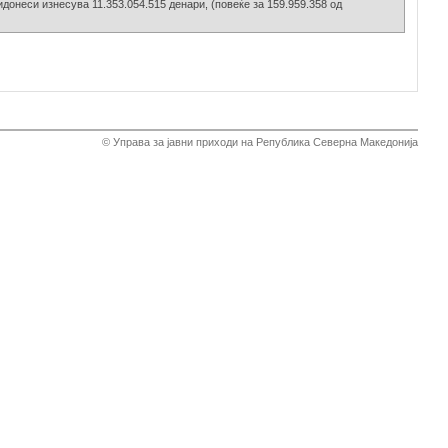
идонеси изнесува 11.353.054.515 денари, (повеќе за 159.959.358 од
© Управа за јавни приходи на Република Северна Македонија