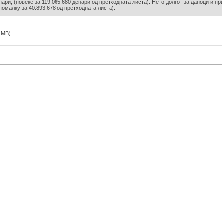
нари, (повеќе за 119.065.680 денари од претходната листа). Нето-долгот за даноци и пр
помалку за 40.893.678 од претходната листа).
 MB)