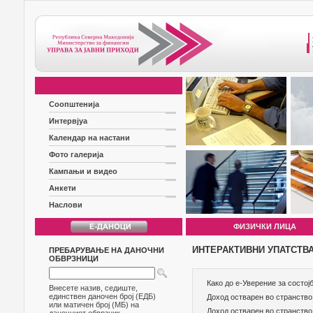
Соопштенија
Интервјуа
Календар на настани
Фото галерија
Кампањи и видео
Анкети
Наслови
ФИЗИЧКИ ЛИЦА
ИНТЕРАКТИВНИ УПАТСТВ
ПРЕБАРУВАЊЕ НА ДАНОЧНИ
ОБВРЗНИЦИ
Како до е-Уверение за состој
Внесете назив, седиште,
единствен даночен број (ЕДБ)
Доход остварен во странств
или матичен број (МБ) на
Доход остварен во странство