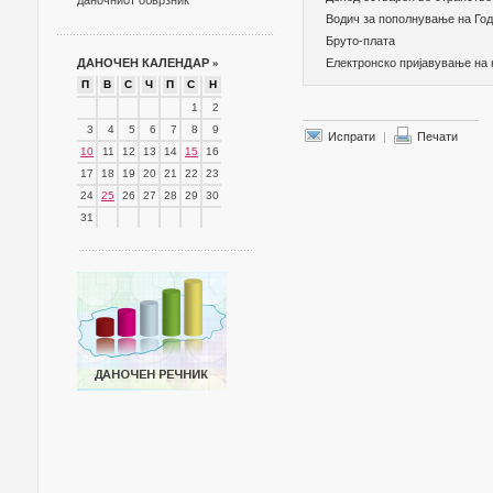
даночниот обврзник
Водич за пополнување на Го
Бруто-плата
ДАНОЧЕН КАЛЕНДАР
»
Електронско пријавување на
П
В
С
Ч
П
С
Н
1
2
3
4
5
6
7
8
9
Испрати
|
Печати
10
11
12
13
14
15
16
17
18
19
20
21
22
23
24
25
26
27
28
29
30
31