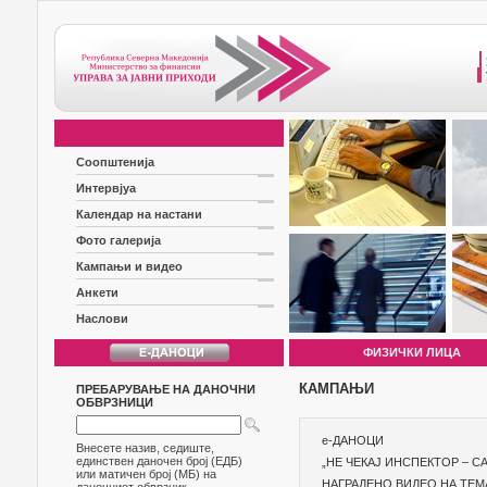
Соопштенија
Интервјуа
Календар на настани
Фото галерија
Кампањи и видео
Анкети
Наслови
ФИЗИЧКИ ЛИЦА
КАМПАЊИ
ПРЕБАРУВАЊЕ НА ДАНОЧНИ
ОБВРЗНИЦИ
е-ДАНОЦИ
Внесете назив, седиште,
единствен даночен број (ЕДБ)
„НЕ ЧЕКАЈ ИНСПЕКТОР – С
или матичен број (МБ) на
НАГРАДЕНО ВИДЕО НА ТЕМА