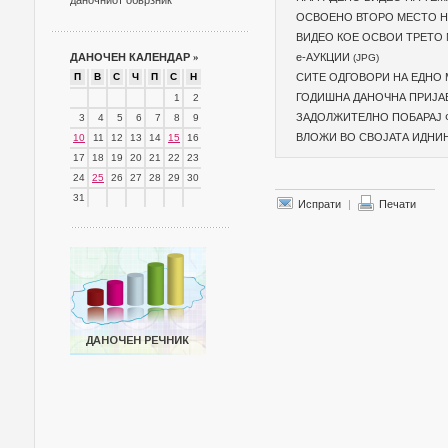
даночниот обврзник
ОСВОЕНО ВТОРО МЕСТО НА 
ВИДЕO КОЕ ОСВОИ ТРЕТО М
ДАНОЧЕН КАЛЕНДАР
»
e-АУКЦИИ
(JPG)
П
В
С
Ч
П
С
Н
СИТЕ ОДГОВОРИ НА ЕДНО
ГОДИШНА ДАНОЧНА ПРИЈА
1
2
ЗАДОЛЖИТЕЛНО ПОБАРАЈ 
3
4
5
6
7
8
9
ВЛОЖИ ВО СВОЈАТА ИДНИН
10
11
12
13
14
15
16
17
18
19
20
21
22
23
24
25
26
27
28
29
30
31
Испрати
|
Печати