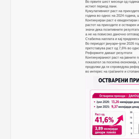
Во првите шест месеци од година
истиот период лани.
Кумулативниот раст на приходите
година во однос на 2024 година, 
Континуиран раст е евидентиран к
растот на приходите е остварен и
значи дека позитивните резултат
а не на повисоко даночно оптова
Стабилна наплата и кај придонес
Во периодот јануари–јуни 2026 го
претставува раст од 7,6% во одн
Реформите даваат резултати
Континуираниот раст на јавните п
показател за посилна економија,
продолжи да ги спроведува рефо
во интерес на граѓаните и стопан