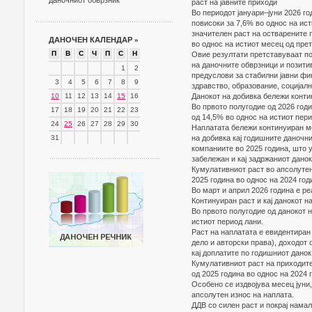
даночниот обврзник
раст на јавните приходи
Во периодот јануари–јуни 2026 г
повисоки за 7,6% во однос на ист
значителен раст на остварените 
ДАНОЧЕН КАЛЕНДАР
»
во однос на истиот месец од прет
П
В
С
Ч
П
С
Н
Овие резултати претставуваат по
на даночните обврзници и позити
1
2
предуслови за стабилни јавни ф
3
4
5
6
7
8
9
здравство, образование, социјалн
10
11
12
13
14
15
16
Данокот на добивка бележи конти
Во првото полугодие од 2026 год
17
18
19
20
21
22
23
од 14,5% во однос на истиот пер
24
25
26
27
28
29
30
Наплатата бележи континуиран мес
31
на добивка кај годишните даночн
компаниите во 2025 година, што 
забележан и кај задржаниот данок
Кумулативниот раст во апсолутен
2025 година во однос на 2024 год
Во март и април 2026 година е ре
Континуиран раст и кај данокот н
Во првото полугодие од данокот 
истиот период лани.
Раст на наплатата е евидентиран 
дело и авторски права), доходот 
кај доплатите по годишниот данок
Кумулативниот раст на приходите
од 2025 година во однос на 2024 
Особено се издвојува месец јуни,
апсолутен износ на наплата.
ДДВ со силен раст и покрај намал