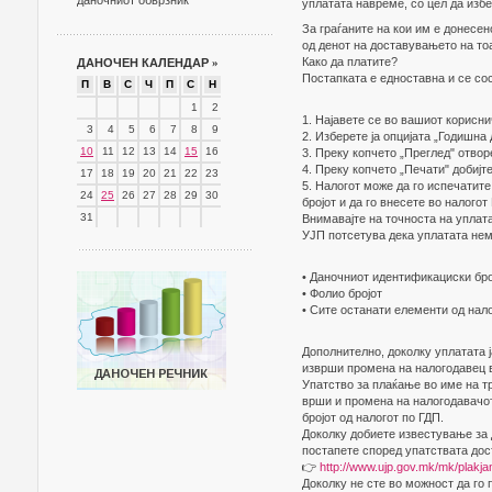
даночниот обврзник
уплатата навреме, со цел да изб
За граѓаните на кои им е донесен
од денот на доставувањето на то
Како да платите?
ДАНОЧЕН КАЛЕНДАР
»
Постапката е едноставна и се сос
П
В
С
Ч
П
С
Н
1
2
1. Најавете се во вашиот корисни
3
4
5
6
7
8
9
2. Изберете ја опцијата „Годишна
10
11
12
13
14
15
16
3. Преку копчето „Преглед" отворе
4. Преку копчето „Печати" добијт
17
18
19
20
21
22
23
5. Налогот може да го испечатит
24
25
26
27
28
29
30
бројот и да го внесете во налого
31
Внимавајте на точноста на уплата
УЈП потсетува дека уплатата нем
• Даночниот идентификациски бро
• Фолио бројот
• Сите останати елементи од нал
Дополнително, доколку уплатата ј
изврши промена на налогодавец в
Упатство за плаќање во име на т
врши и промена на налогодавачот
бројот од налогот по ГДП.
Доколку добиете известување за 
постапете според упатствата дос
👉
http://www.ujp.gov.mk/mk/plakja
Доколку не сте во можност да го