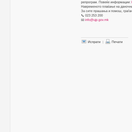
репрограм. Повеќе информации:
Навременото плаќање на даночнит
За сите прашања и помош, граѓан
📞 023 253 200
📧
info@ujp.gov.mk
Испрати
|
Печати