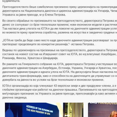
Будимпешта.
Претседателството беше симболично преземено преку церемонијата на примопредава
директорката на Националната даночна и царинска администрација на Унгарија, Чил
Управата за јавни приходи, м-р Елена Петрова.
Во своето обраќање по преземањето на претседателството, директорката Петрова и
денес се соочуваат со брзи технолошки промени, нови економски модели и растечки
Таа нагласи дека улогата на IOTA е да им помогне на даночните администрации успе
во можности преку практична соработка, размена на искуства и заедничко градење н
„IOTA не треба да биде само место каде даночните администрации разговараат за пр
претвораат предизвиците во конкретни решенија."- истакна Петрова.
Веднаш по церемонијата на преземање на претседателството, директорката Петрова
состанок на новиот состав на Извршниот совет на IOTA, во кој влегуваат Азербејџан, 
Романија, Финска, Хрватска и Швајцарија.
Во рамките на Генералното собрание на IOTA, директорката Петрова учествуваше во
даночните администрации на Азербејџан, Естонија, Украина, Унгарија и Хрватска, по
даночните администрации и идната улога на IOTA. На дискусијата беше нагласена п
дигиталната трансформација, како и способноста на даночниците да управуваат со о
довербата на јавноста во услови на брзи технолошки и економски промени.
IOTA е организација во која членуваат 43 европски земји и две придружни членки, а 
глобални организации кои работат на даночни прашања. Преземањето на претседате
меѓународно признание за Управата за јавни приходи, препознавајќи ја како активен
даночна заедница.