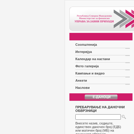
Соопштенија
Интервјуа
Календар на настани
Фото галерија
Кампањи и видео
Анкети
Наслови
ПРЕБАРУВАЊЕ НА ДАНОЧНИ
ОБВРЗНИЦИ
Внесете назив, седиште,
единствен даночен број (ЕДБ)
или матичен број (МБ) на