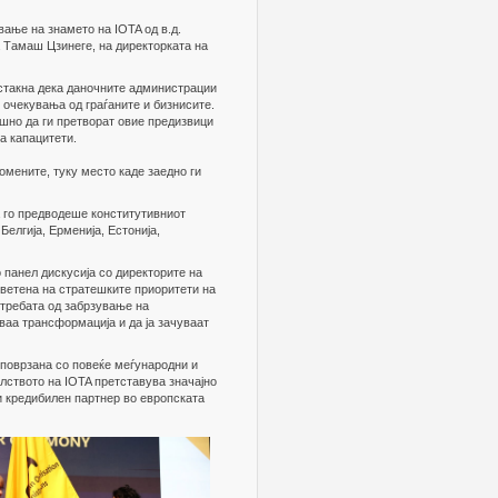
ње на знамето на IOTA од в.д.
а Тамаш Цзинеге, на директорката на
стакна дека даночните администрации
 очекувања од граѓаните и бизнисите.
шно да ги претворат овие предизвици
а капацитети.
омените, туку место каде заедно ги
 го предводеше конститутивниот
Белгија, Ерменија, Естонија,
 панел дискусија со директорите на
светена на стратешките приоритети на
отребата од забрзување на
ваа трансформација и да ја зачуваат
е поврзана со повеќе меѓународни и
лството на IOTA претставува значајно
 и кредибилен партнер во европската