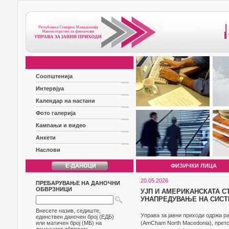
Соопштенија
Интервјуа
Календар на настани
Фото галерија
Кампањи и видео
Анкети
Наслови
ФИЗИЧКИ ЛИЦА
20.05.2026
ПРЕБАРУВАЊЕ НА ДАНОЧНИ
ОБВРЗНИЦИ
УЈП И АМЕРИКАНСКАТА 
УНАПРЕДУВАЊЕ НА СИСТ
Внесете назив, седиште,
Управа за јавни приходи одржа р
единствен даночен број (ЕДБ)
или матичен број (МБ) на
(AmCham North Macedonia), претс