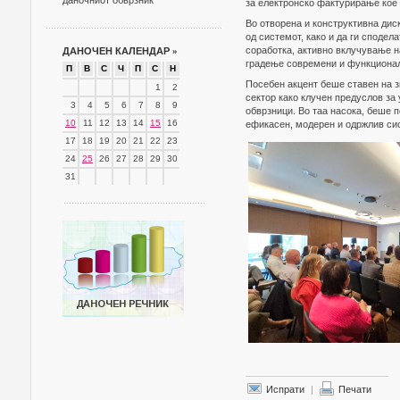
даночниот обврзник
за електронско фактурирање кое 
Во отворена и конструктивна дис
од системот, како и да ги споде
соработка, активно вклучување н
ДАНОЧЕН КАЛЕНДАР
»
градење современи и функционал
П
В
С
Ч
П
С
Н
Посебен акцент беше ставен на з
1
2
сектор како клучен предуслов за
3
4
5
6
7
8
9
обврзници. Во таа насока, беше 
10
11
12
13
14
15
16
ефикасен, модерен и одржлив сис
17
18
19
20
21
22
23
24
25
26
27
28
29
30
31
Испрати
|
Печати