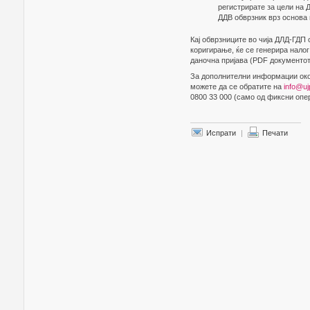
регистрирате за цели на 
ДДВ обврзник врз основа 
Кај обврзниците во чија ДЛД-ГДП 
коригирање, ќе се генерира налог
даночна пријава (PDF документот
За дополнителни информации око
можете да се обратите на
info@uj
0800 33 000 (само од фиксни опе
Испрати
|
Печати