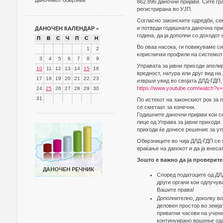
даночниот обврзник
862.896 даночни пријави. Сите гр
регистрирана во УЈП.
Согласно законските одредби, сек
и потврди годишната даночна при
ДАНОЧЕН КАЛЕНДАР
»
година, да ја дополни со доходот 
П
В
С
Ч
П
С
Н
Во оваа насока, ги повикуваме си
1
2
кориснички профили на системот
3
4
5
6
7
8
9
Управата за јавни приходи апелир
10
11
12
13
14
15
16
вредност, натура или друг вид на
17
18
19
20
21
22
23
изврши увид во својата ДЛД-ГДП, 
https://www.youtube.com/watch?
24
25
26
27
28
29
30
31
По истекот на законскиот рок за 
се сметаат за конечни.
Годишните даночни пријави кои с
лице од Управа за јавни приходи.
приходи ќе донесе решение за ут
Обврзниците во чија ДЛД-ГДП се 
враќање на данокот и да ја внеса
Зошто е важно да ја проверит
Според податоците од ДЛД
други органи кои одлучув
Вашите права!
Дополнително, доколку во
деловен простор во земја
приватни часови на учени
континуирано вршење ода