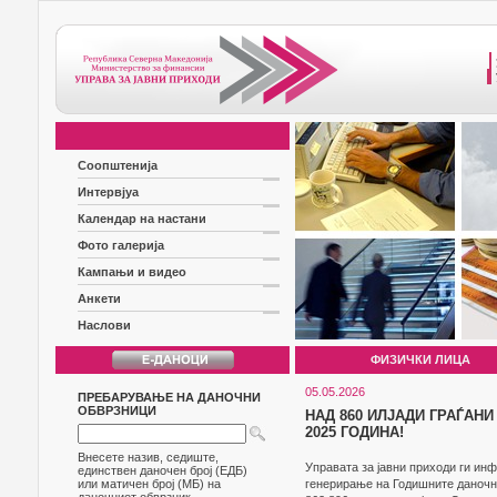
Соопштенија
Интервјуа
Календар на настани
Фото галерија
Кампањи и видео
Анкети
Наслови
ФИЗИЧКИ ЛИЦА
05.05.2026
ПРЕБАРУВАЊЕ НА ДАНОЧНИ
ОБВРЗНИЦИ
НАД 860 ИЛЈАДИ ГРАЃАН
2025 ГОДИНА!
Внесете назив, седиште,
Управата за јавни приходи ги ин
единствен даночен број (ЕДБ)
или матичен број (МБ) на
генерирање на Годишните даночни