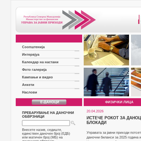
Соопштенија
Интервјуа
Календар на настани
Фото галерија
Кампањи и видео
Анкети
Наслови
ФИЗИЧКИ ЛИЦА
20.04.2026
ПРЕБАРУВАЊЕ НА ДАНОЧНИ
ОБВРЗНИЦИ
ИСТЕЧЕ РОКОТ ЗА ДАНОЦ
БЛОКАДИ
Внесете назив, седиште,
Управата за јавни приходи потсе
единствен даночен број (ЕДБ)
или матичен број (МБ) на
даночни биланси за 2025 година и