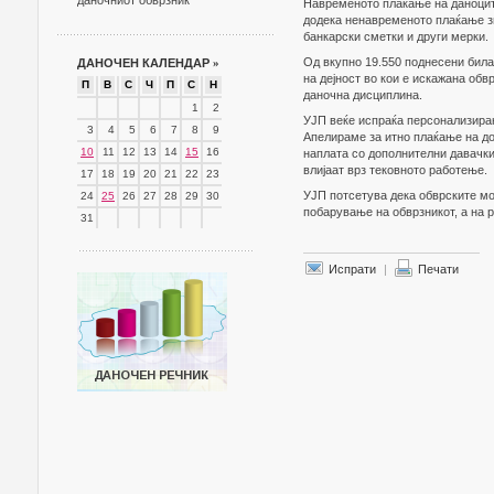
даночниот обврзник
Навременото плаќање на даноците
додека ненавременото плаќање зн
банкарски сметки и други мерки.
Од вкупно 19.550 поднесени билан
ДАНОЧЕН КАЛЕНДАР
»
на дејност во кои е искажана обв
П
В
С
Ч
П
С
Н
даночна дисциплина.
1
2
УЈП веќе испраќа персонализиран
3
4
5
6
7
8
9
Апелираме за итно плаќање на до
10
11
12
13
14
15
16
наплата со дополнителни давачки 
влијаат врз тековното работење.
17
18
19
20
21
22
23
УЈП потсетува дека обврските мо
24
25
26
27
28
29
30
побарување на обврзникот, а на 
31
Испрати
|
Печати