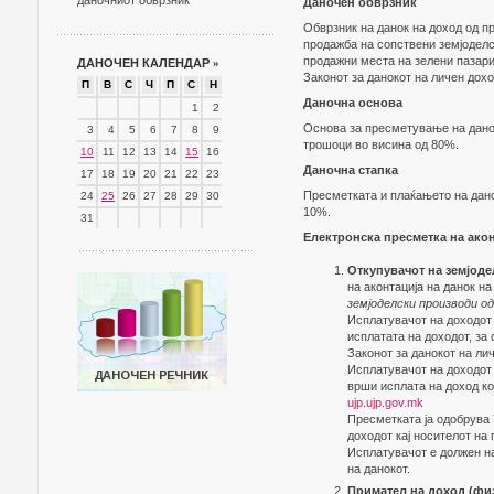
даночниот обврзник
Даночен обврзник
Обврзник на данок на доход од п
продажба на сопствени земјоделс
продажни места на зелени пазари 
ДАНОЧЕН КАЛЕНДАР
»
Законот за данокот на личен дохо
П
В
С
Ч
П
С
Н
Даночна основа
1
2
Основа за пресметување на дано
3
4
5
6
7
8
9
трошоци во висина од 80%.
10
11
12
13
14
15
16
Даночна стапка
17
18
19
20
21
22
23
Пресметката и плаќањето на дано
24
25
26
27
28
29
30
10%.
31
Електронска пресметка на акон
Откупувачот на земјоде
на аконтација на данок н
земјоделски производи о
Исплатувачот на доходот 
исплатата на доходот, за
Законот за данокот на ли
Исплатувачот на доходот 
врши исплата на доход ко
ujp.ujp.gov.mk
Пресметката ја одобрува 
доходот кај носителот на 
Исплатувачот е должен на
на данокот.
Примател на доход (фи