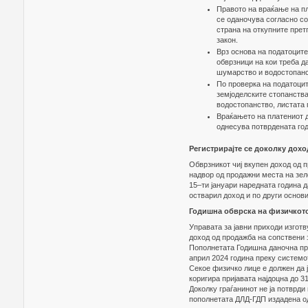
Правото на враќање на пл
се оданочува согласно со
страна на откупните претп
закон.
Врз основа на податоците
обврзници на кои треба д
шумарство и водостопанс
По проверка на податоцит
земјоделските стопанства
водостопанство, листата 
Враќањето на платениот да
однесува потврдената го
Регистрирајте се доколку дох
Oбврзникот чиј вкупен доход од 
надвор од продажни места на зеле
15–ти јануари наредната година д
остварил доход и по други основи
Годишна обврска на физичкот
Управата за јавни приходи изготв
доход од продажба на сопствени з
Пополнетата Годишна даночна приј
април 2024 година преку систем
Секое физичко лице е должен да ј
коригира пријавата најдоцна до 31
Доколку граѓанинот не ја потврди
пополнетата ДЛД-ГДП издадена од