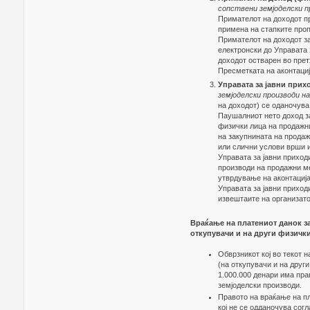
сопствени земјоделски п
Примателот на доходот пр
примена на стапките проп
Примателот на доходот за
електронски до Управата 
доходот остварен во пре
Пресметката на аконтациј
Управата за јавни прих
земјоделски производи н
на доходот) се оданочува
Паушалниот нето доход з
физички лица на продажни
на закупнината на продаж
или слични услови врши и
Управата за јавни приход
производи на продажни ме
утврдување на аконтација
Управата за јавни приход
извештаите на организато
Враќање на платениот данок з
откупувачи и на други физичк
Обврзникот кој во текот 
(на откупувачи и на друг
1.000.000 денари има пра
земјоделски производи.
Правото на враќање на пл
кој не се одданочува согл