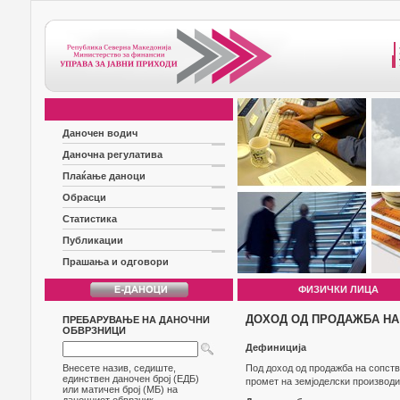
Даночен водич
Даночна регулатива
Плаќање даноци
Обрасци
Статистика
Публикации
Прашања и одговори
ФИЗИЧКИ ЛИЦА
ДОХОД ОД ПРОДАЖБА НА
ПРЕБАРУВАЊЕ НА ДАНОЧНИ
ОБВРЗНИЦИ
Дефиниција
Внесете назив, седиште,
Под доход од продажба на сопств
единствен даночен број (ЕДБ)
промет на земјоделски производи
или матичен број (МБ) на