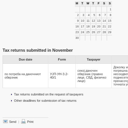
M
T
W
T
F
S
S
1
2
3
4
5
6
7
8
9
10
11
12
13
14
15
16
17
18
19
20
21
22
23
24
25
26
27
28
29
30
Tax returns submitted in November
Due date
Form
Taxpayer
Доколку и
секој даночен
погрешна
по потреба на даночниот
УЈП-УН-З.2-
обврзник (правно
несоодвет
обврзник
40/1
лице, СВД, физичко
поднесете
лице)
пренасочу
точната у
Tax returns submitted on the request of taxpayers
Other deadlines for submission of tax returns
Send
|
Print