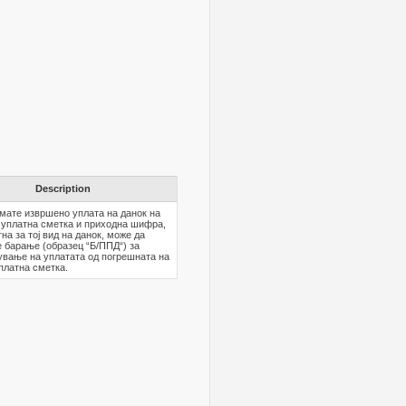
Description
мате извршено уплата на данок на
 уплатна сметка и приходна шифра,
на за тој вид на данок, може да
 барање (образец “Б/ППД“) за
вање на уплатата од погрешната на
платна сметка.