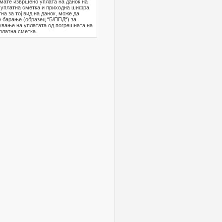
мате извршено уплата на данок на
 уплатна сметка и приходна шифра,
на за тој вид на данок, може да
 барање (образец “Б/ППД“) за
вање на уплатата од погрешната на
платна сметка.