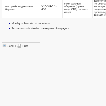
Доколку и
секој даночен
погрешна
по потреба на даночниот
УЈП-УН-З.2-
обврзник (правно
несоодвет
обврзник
40/1
лице, СВД, физичко
поднесете
лице)
пренасочу
точната у
Monthly submission of tax returns
Tax returns submitted on the request of taxpayers
Send
|
Print