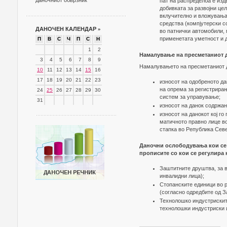
даночниот обврзник
пат на распределба е изд
добивката за развојни це
вклучително и вложувањат
средства (компјутерски с
ДАНОЧЕН КАЛЕНДАР
»
во патнички автомобили, 
применетата уметност и 
П
В
С
Ч
П
С
Н
1
2
Намалување на пресметаниот 
3
4
5
6
7
8
9
Намалувањето на пресметаниот д
10
11
12
13
14
15
16
17
18
19
20
21
22
23
износот на одобреното д
на опрема за регистрира
24
25
26
27
28
29
30
систем за управување;
31
износот на данок содржан
износот на данокот кој г
матичното правно лице в
стапка во Република Сев
Даночни ослободувања кои се 
прописите со кои се регулира
Заштитните друштва, за 
инвалидни лица);
Стопанските единици во 
(согласно одредбите од З
Технолошко индустриските
технолошки индустриски и