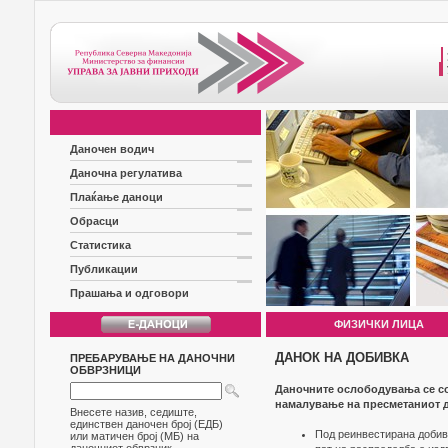
Даночен водич
Даночна регулатива
Плаќање даноци
Обрасци
Статистика
Публикации
Прашања и одговори
ФИЗИЧКИ ЛИЦА
ДАНОК НА ДОБИВКА
ПРЕБАРУВАЊЕ НА ДАНОЧНИ
ОБВРЗНИЦИ
Даночните ослободувања се со
намалување на пресметаниот 
Внесете назив, седиште,
единствен даночен број (ЕДБ)
Под реинвестирана добивк
или матичен број (МБ) на