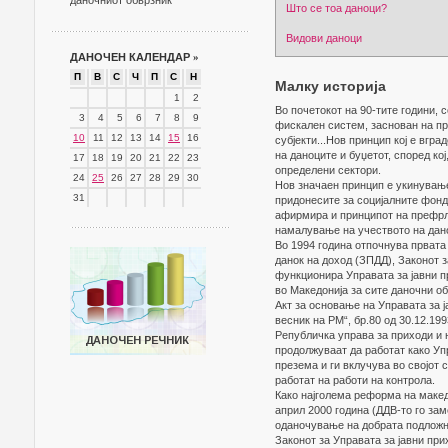
даночниот обврзник
Што се тоа даноци?
Видови даноци
ДАНОЧЕН КАЛЕНДАР
»
П
В
С
Ч
П
С
Н
Малку историја
1
2
Во почетокот на 90-тите години,
3
4
5
6
7
8
9
фискален систем, заснован на пр
10
11
12
13
14
15
16
субјекти...Нов принцип кој е вг
на даноците и буџетот, според ко
17
18
19
20
21
22
23
определени сектори.
24
25
26
27
28
29
30
Нов значаен принцип е укинување
31
придонесите за социјалните фонд
афирмира и принципот на префрл
намалување на учеството на дано
Во 1994 година отпочнува првата
данок на доход (ЗПДД), Законот з
функционира Управата за јавни п
во Македонија за сите даночни о
Акт за основање на Управата за 
весник на РМ“, бр.80 од 30.12.19
Републичка управа за приходи и н
продолжуваат да работат како Упр
презема и ги вклучува во својот
работат на работи на контрола.
Како најголема реформа на макед
април 2000 година (ДДВ-то го за
оданочување на добрата подложни
Законот за Управата за јавни пр