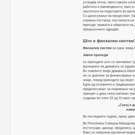
уследија потоа, претставува сега
работата и раководењето, како и
заштитата на податоците во врск
Со донесување на процесниот Зак
управна постапка, постапката на 
приходи, правата и обврските на
прекршочните одредби.
Што е фискален систем
Фискален систем
на една земја 
Јавни приходи
се приходите што се наплаќаат о
функциите на државата за задово
Во повеќето земји државата обез
не се доволни за финансирање на 
земји, покрај приходите од својо
Едно од основните и традиционал
придонесуваат за покривање на ја
принцип е дека секој граѓанин тр
содржан во член 33 од Уставот н
„Секој е 
нами
Во последните години, преку дан
Во Република Северна Македонија
институции, даноци, придонеси, ц
Иако се наброени различни видови