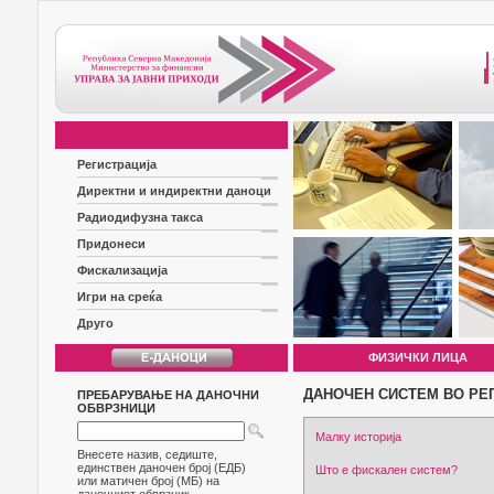
Регистрација
Директни и индиректни даноци
Радиодифузна такса
Придонеси
Фискализација
Игри на среќа
Друго
ФИЗИЧКИ ЛИЦА
ДАНОЧЕН СИСТЕМ ВО РЕ
ПРЕБАРУВАЊЕ НА ДАНОЧНИ
ОБВРЗНИЦИ
Малку историја
Внесете назив, седиште,
единствен даночен број (ЕДБ)
Што е фискален систем?
или матичен број (МБ) на