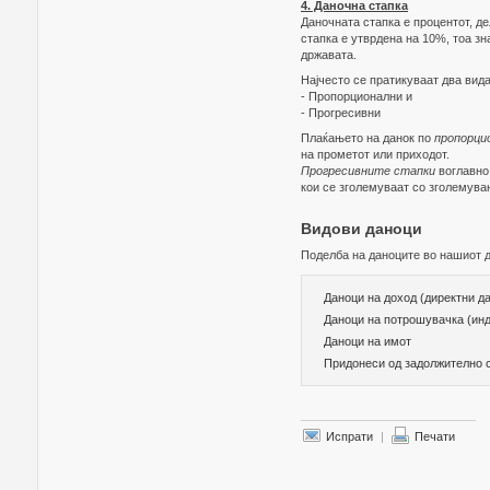
4. Даночна стапка
Даночната стапка е процентот, де
стапка е утврдена на 10%, тоа зн
државата.
Најчесто се пратикуваат два вида
- Пропорционални и
- Прогресивни
Плаќањето на данок по
пропорци
на прометот или приходот.
Прогресивните стапки
воглавно 
кои се зголемуваат со зголемува
Видови даноци
Поделба на даноците во нашиот д
Даноци на доход (директни д
Даноци на потрошувачка (инд
Даноци на имот
Придонеси од задолжително 
Испрати
|
Печати