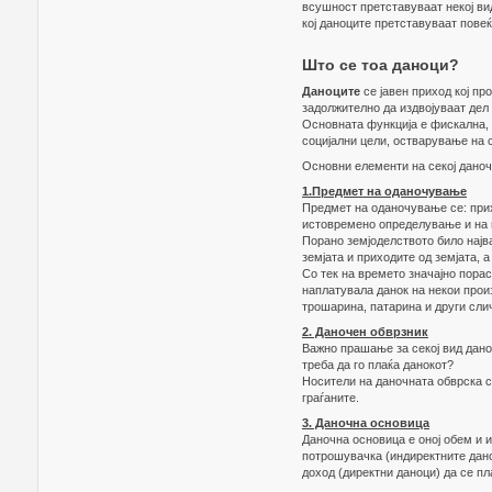
всушност претставуваат некој ви
кој даноците претставуваат пове
Што се тоа даноци?
Даноците
се јавен приход кој пр
задолжително да издвојуваат дел
Основната функција е фискална, 
социјални цели, остварување на 
Основни елементи на секој даноч
1.Предмет на оданочување
Предмет на оданочување се: прих
истовремено определување и на в
Порано земјоделството било најва
земјата и приходите од земјата, 
Со тек на времето значајно пора
наплатувала данок на некои прои
трошарина, патарина и други сли
2. Даночен обврзник
Важно прашање за секој вид данок 
треба да го плаќа данокот?
Носители на даночната обврска се
граѓаните.
3. Даночна основица
Даночна основица е оној обем и 
потрошувачка (индиректните дано
доход (директни даноци) да се пл