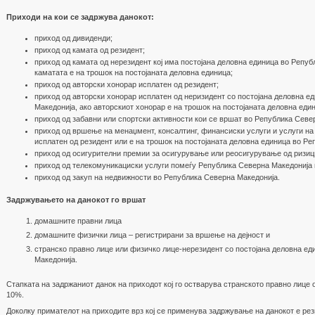
Приходи на кои се задржува данокот:
приход од дивиденди;
приход од камата од резидент;
приход од камата од нерезидент кој има постојана деловна единица во Репуб
каматата е на трошок на постојаната деловна единица;
приход од авторски хонорар исплатен од резидент;
приход од авторски хонорар исплатен од неризидент со постојана деловна е
Македонија, ако авторскиот хонорар е на трошок на постојаната деловна еди
приход од забавни или спортски активности кои се вршат во Република Севе
приход од вршење на менаџмент, консалтинг, финансиски услуги и услуги на 
исплатен од резидент или е на трошок на постојаната деловна единица во Р
приход од осигурителни премии за осигурување или реосигурување од ризиц
приход од телекомуникациски услуги помеѓу Република Северна Македонија 
приход од закуп на недвижности во Република Северна Македонија.
Задржувањето на данокот го вршат
домашните правни лица
домашните физички лица – регистрирани за вршење на дејност и
странско правно лице или физичко лице-нерезидент со постојана деловна е
Македонија.
Стапката на задржаниот данок на приходот кој го остварува странското правно лице 
10%.
Доколку примателот на приходите врз кој се применува задржување на данокот е рез