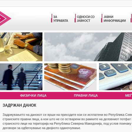
ФИЗИЧКИ ЛИЦА
ПРАВНИ ЛИЦА
МЕЃ
ЗАДРЖАН ДАНОК
Задржувањето на данокот се врши на приходите кои се исплатени во Република Севе
странските правни лица, а кои што не се остварени во рамките на деловниот потфат 
странското лице на територија на Република Северна Македонија, под услов поинаку
договори за одбегнување на двојното оданочување.