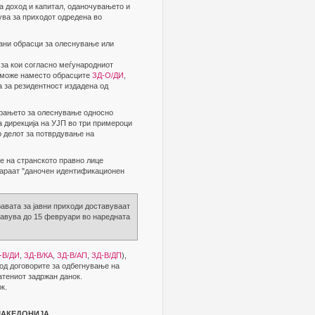
а доход и капитал, оданочувањето и
ува за приходот одредена во
ани обрасци за олеснување или
за кои согласно меѓународниот
, може наместо обрасците
ЗД-О/ДИ
,
а за резидентност издадена од
арањето за олеснување односно
 дирекција на УЈП во три примероци
о делот за потврдување на
е на странското правно лице
обараат "даночен идентификационен
авата за јавни приходи доставуваат
ставува до 15 февруари во наредната
-В/ДИ
,
ЗД-В/КА
,
ЗД-В/АП
,
ЗД-В/ДП
),
 од договорите за одбегнување на
атениот задржан данок.
к.
 МАКЕДОНИЈА