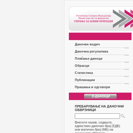
Даночен водич
Даночна регулатива
Плаќање даноци
Обрасци
Статистика
Публикации
Прашања и одговори
ПРЕБАРУВАЊЕ НА ДАНОЧНИ
ОБВРЗНИЦИ
Внесете назив, седиште,
единствен даночен број (ЕДБ)
или матичен број (МБ) на