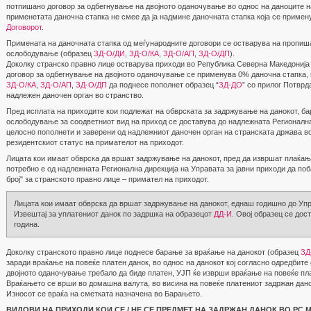
потпишано договор за одбегнување на двојното оданочување во однос на даноците н
применетата даночна стапка не смее да ја надмине даночната стапка која се примен
Договорот
.
Примената на даночната стапка од меѓународните договори се остварува на пропиш
ослободување (образец
ЗД-О/ДИ
,
ЗД-О/КА
,
ЗД-О/АП
,
ЗД-О/ДП
).
Доколку странско правно лице остварува приходи во Република Северна Македонија 
договор за одбегнување на двојното оданочување се применува 0% даночна стапка
ЗД-О/КА
,
ЗД-О/АП
,
ЗД-О/ДП
да поднесе пополнет образец “
ЗД-ДО
” со прилог Потврд
надлежен даночен орган во странство.
Пред исплата на приходите кои подлежат на обврската за задржување на данокот, б
ослободување за соодветниот вид на приход се доставува до надлежната Регионална
целосно пополнети и заверени од надлежниот даночен орган на странската држава в
резидентскиот статус на примателот на приходот.
Лицата кои имаат обврска да вршат задржување на данокот, пред да извршат плаќањ
потребно е од надлежната Регионална дирекција на Управата за јавни приходи да п
број" за странското правно лице – примател на приходот.
Лицата кои имаат обврска да вршат задржување на данокот, еднаш годишно до Упр
Извештај за уплатениот данок по задршка на образецот
ДД-И
. Овој образец се до
година.
Доколку странското правно лице поднесе барање за враќање на данокот (образец
ЗД
заради враќање на повеќе платен данок, во однос на данокот кој согласно одредбите
двојното оданочување требало да биде платен, УЈП ќе изврши враќање на повеќе пл
Враќањето се врши во домашна валута, во висина на повеќе платениот задржан дано
Износот се враќа на сметката назначена во Барањето.
ВИДОВИ НА ПРИХОДИ КОИ СЕ / НЕ СЕ ПРЕДМЕТ НА ЗАДРЖАН ДАНОК ВО РС