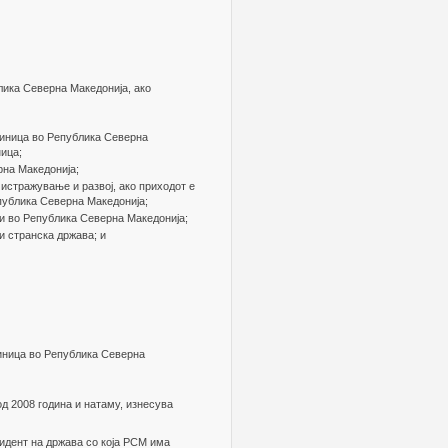
лика Северна Македонија, ако
диница во Република Северна
ница;
рна Македонија;
истражување и развој, ако приходот е
епублика Северна Македонија;
и во Република Северна Македонија;
и странска држава; и
диница во Република Северна
од 2008 година и натаму, изнесува
идент на држава со која РСМ има