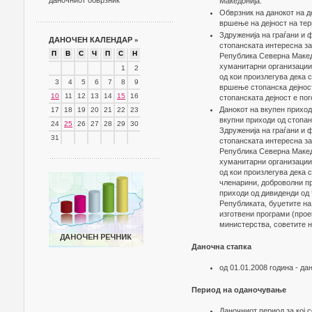
даночниот обврзник
Македонија.
Обврзник на данокот на д
вршење на дејност на тер
Здруженија на граѓани и 
ДАНОЧЕН КАЛЕНДАР
»
стопанската интересна за
П
В
С
Ч
П
С
Н
Република Северна Македо
хуманитарни организации 
1
2
од кои произлегува дека 
3
4
5
6
7
8
9
вршење стопанска дејнос
10
11
12
13
14
15
16
стопанската дејност е пог
Данокот на вкупен приход
17
18
19
20
21
22
23
вкупни приходи од стопан
24
25
26
27
28
29
30
Здруженија на граѓани и 
31
стопанската интересна за
Република Северна Македо
хуманитарни организации 
од кои произлегува дека 
членарини, доброволни при
приходи од дивиденди од 
Републиката, буџетите на
изготвени програми (прое
министерства, советите н
Даночна стапка
од 01.01.2008 година - да
Период на оданочување
Даночниот период за кој 