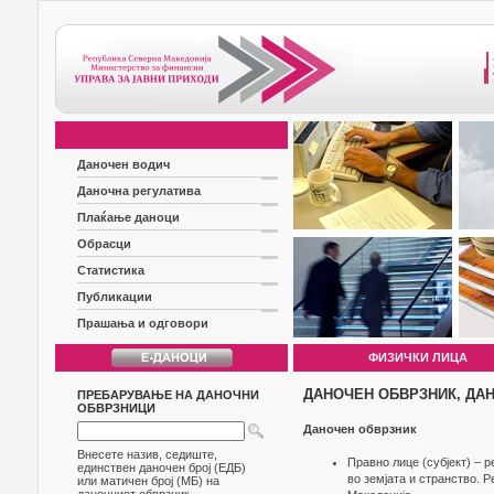
Даночен водич
Даночна регулатива
Плаќање даноци
Обрасци
Статистика
Публикации
Прашања и одговори
ФИЗИЧКИ ЛИЦА
ДАНОЧЕН ОБВРЗНИК, ДА
ПРЕБАРУВАЊЕ НА ДАНОЧНИ
ОБВРЗНИЦИ
Даночен обврзник
Внесете назив, седиште,
Правно лице (субјект) – 
единствен даночен број (ЕДБ)
во земјата и странство. 
или матичен број (МБ) на