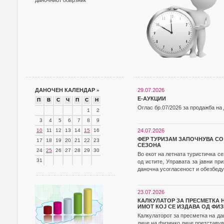
даночниот обврзник
ДАНОЧЕН КАЛЕНДАР
»
29.07.2026
Е-АУКЦИИ
П
В
С
Ч
П
С
Н
Оглас бр.07/2026 за продажба на
1
2
3
4
5
6
7
8
9
10
11
12
13
14
15
16
24.07.2026
ФЕР ТУРИЗАМ ЗАПОЧНУВА СО
17
18
19
20
21
22
23
СЕЗОНА
24
25
26
27
28
29
30
Во екот на летната туристичка с
31
од истите, Управата за јавни п
даночна усогласеност и обезбеду
23.07.2026
КАЛКУЛАТОР ЗА ПРЕСМЕТКА 
ИМОТ КОЈ СЕ ИЗДАВА ОД ФИ
Калкулаторот за пресметка на да
лице на физичко лице претставув