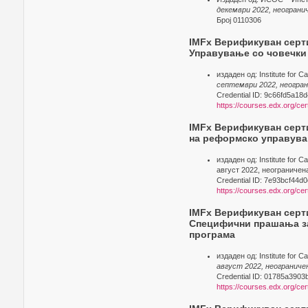
декември 2022, неогран
Број 0110306
IMFx Верификуван серти
Управување со човечки
издаден од: Institute for 
септември 2022, неогра
Credential ID: 9c66fd5a1
https://courses.edx.org/c
IMFx Верификуван серти
на реформскo управува
издаден од: Institute for 
август 2022, неограничен
Credential ID: 7e93bcf44
https://courses.edx.org/c
IMFx Верификуван серти
Специфични прашања з
програма
издаден од: Institute for 
август 2022, неогранич
Credential ID: 01785a390
https://courses.edx.org/c