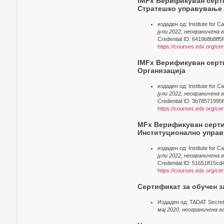
IMFx Верификуван серти
Стратешко управување
издаден од: Institute for 
јули 2022, неограничена
Credential ID: 6419b8b8ff
https://courses.edx.org/ce
IMFx Верификуван серти
Организација
издаден од: Institute for 
јули 2022, неограничена
Credential ID: 3b7857199
https://courses.edx.org/c
MFx Верификуван сертиф
Институционално упра
издаден од: Institute for 
јули 2022, неограничена
Credential ID: 51651ff15
https://courses.edx.org/c
Сертификат за обучен з
Издаден од: TADAT Secreta
мај 2020, неограничена 