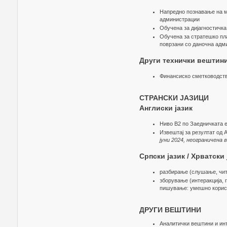
Напредно познавање на м
администрации
Обучена за дијагностичка
Обучена за стратешко пл
поврзани со даночна адм
Други технички вештин
Финансиско сметководст
СТРАНСКИ ЈАЗИЦИ
Англиски јазик
Ниво B2 по Заедничката 
Извештај за резултат од Ap
јуни 2024, неограничена
Српски јазик / Хрватски 
разбирање (слушање, чи
зборување (интеракција, 
пишување: умешно кори
ДРУГИ ВЕШТИНИ
Аналитички вештини и ин