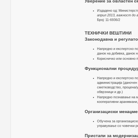
Уверение за овластен 
Издадено од: Министерст
април 2013, важност до 
Број: 11-6936/2
ТЕХНИЧКИ ВЕШТИНИ
Законодавна и регулат
Напредно и експертско по
данок на добивка, данок 
Корисничко или основно п
Функционални процедур
Напредно и експертско по
администрација (даночен 
сметководство, процена/у
обврзници и др.)
Напредно познавање на ме
кооперативни аранжмани,
Организациски менаџме
Обучена за организациск
управување со човечки р
Пристапи за модерниза