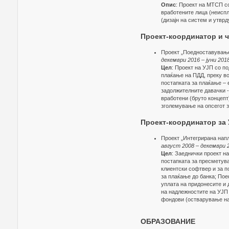
Опис
: Проект на МТСП с
вработените лица (неиспл
(дизајн на систем и утвр
Проект-координатор и ч
Проект „Поедноставување 
декември 2016 – јуни 201
Цел
: Проект на УЈП со п
плаќање на ПДД, преку в
постапката за плаќање – 
задолжителните давачки -
вработени (бруто концепт
зголемување на опсегот з
Проект-координатор за 
Проект „Интегрирана напл
август 2008 – декември 
Цел
: Заеднички проект 
постапката за пресметув
клиентски софтвер и за 
за плаќање до банка; Пое
уплата на придонесите и 
на надлежностите на УЈП 
фондови (остварување на 
ОБРАЗОВАНИЕ