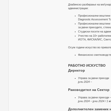
Длабинско разбирање на меѓунар
администрации:
Професионални вештини з
Diagnostic Assessement To
Професионални вештини п
за јавни приходите, стекна
Студиски посети на админ
Учество на 10+ работилн
ИОТА, ФИСКАЛИС, Светск
Осум години искуство во привате
Финансиско сметководст
РАБОТНО ИСКУСТВО
Директор
Управа за јавни приходи
јули 2024 –
Раководител на Сектор
Управа за јавни приходи 
јуни 2024 – јуни 2024 / 1 
Дополнителен заменик 