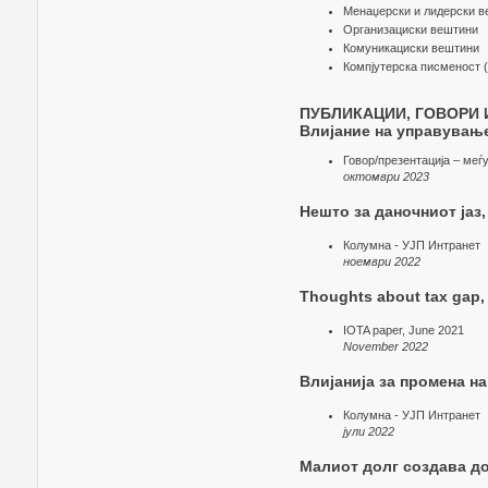
Менаџерски и лидерски 
Организациски вештини
Комуникациски вештини
Компјутерска писменост (W
ПУБЛИКАЦИИ, ГОВОРИ И
Влијание на управување
Говор/презентација – ме
октомври 2023
Нешто за даночниот јаз
Колумна - УЈП Интранет
ноември 2022
Thoughts about tax gap, 
IOTA paper, June 2021
November 2022
Влијанија за промена н
Колумна - УЈП Интранет
јули 2022
Малиот долг создава до