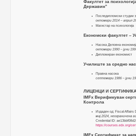
Факултет за психологиј
Державин”
Последипломски студии з
октомври 2014 – април 2
Магистар на психологија
Економски факултет – У
Насока Деловна економиј
октомври 1990 – јуни 199
Дипломиран економист
Училиште за средно нас
Правна насока
септември 1986 – јуни 1
ЛИЦЕНЦИ И СЕРТИФИК
IMFx Верификуван серти
Контрола
Издаден од: Fiscal Affairs
мај 2024, неограничена 
Credential ID: ae13bbf08
https://courses.edx.org/c
IMFx Сертификат за нап