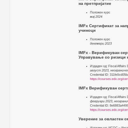
на претпријатие
Положен курс
мај 2024
IMFx Сертификат за нап
учиноци
Положен курс
декември 2023
IMFx - Верификуван сер
Управување со ризици 
Издаден од: Fiscal Affairs
август 2023, неогранич
Credential ID: 311fe0cd0
https://courses.edx.org/c
IMFx Верификуван серти
Издаден од: Fiscal Affairs
февруари 2023, неогран
Credential ID: 8e6883a44
https://courses.edx.org/c
Уверение за овластен 
Издаден од: ИСОС – Инст