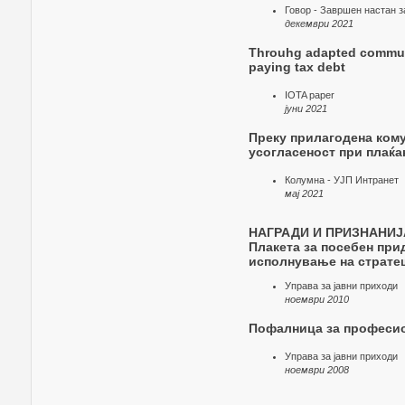
Говор - Завршен настан з
декември 2021
Throuhg adapted communi
paying tax debt
IOTA paper
јуни 2021
Преку прилагодена кому
усогласеност при плаќа
Колумна - УЈП Интранет
мај 2021
НАГРАДИ И ПРИЗНАНИЈ
Плакета за посебен при
исполнување на страте
Управа за јавни приходи
ноември 2010
Пофалница за професио
Управа за јавни приходи
ноември 2008