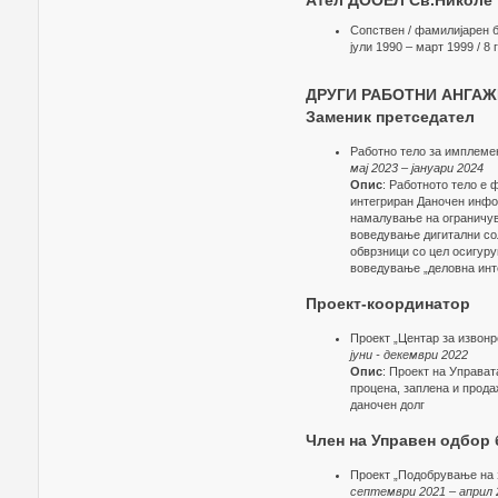
Ател ДООЕЛ Св.Николе
Сопствен / фамилијарен 
јули 1990 – март 1999 / 8
ДРУГИ РАБОТНИ АНГА
Заменик претседател
Работно тело за имплеме
мај 2023 – јануари 2024
Опис
: Работното тело е 
интегриран Даночен инфор
намалување на ограничув
воведување дигитални со
обврзници со цел осигуру
воведување „деловна инт
Проект-координатор
Проект „Центар за извонр
јуни - декември 2022
Опис
: Проект на Управат
процена, заплена и прода
даночен долг
Член на Управен одбор 
Проект „Подобрување на з
септември 2021 – април 