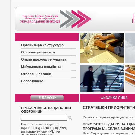
Организациска структура
Основни документи
Општа даночна регулатива
Меѓународна соработка
Отворени повици
Вработување
ФИЗИЧКИ ЛИЦА
СТРАТЕШКИ ПРИОРИТЕТИ
ПРЕБАРУВАЊЕ НА ДАНОЧНИ
ОБВРЗНИЦИ
Управата за јавни приходи ги пос
Внесете назив, седиште,
ПРИОРИТЕТ I : ДАНОЧНА АД
единствен даночен број (ЕДБ)
ПРОГРАМА I.1. СИЛНА АДМИН
или матичен број (МБ) на
Цел
: Зајакнување на администрат