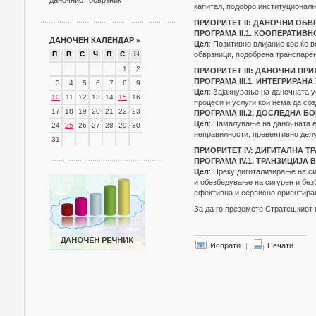
даночниот обврзник
капитал, подобро институционал
ПРИОРИТЕТ II: ДАНОЧНИ ОБ
ПРОГРАМА II.1. КООПЕРАТИВ
ДАНОЧЕН КАЛЕНДАР
»
Цел
: Позитивно влијание кое ќе 
П
В
С
Ч
П
С
Н
обврзници, подобрена транспарен
1
2
ПРИОРИТЕТ III: ДАНОЧНИ ПР
ПРОГРАМА III.1. ИНТЕГРИРАН
3
4
5
6
7
8
9
Цел
: Зајакнување на даночната 
10
11
12
13
14
15
16
процеси и услуги кои нема да со
17
18
19
20
21
22
23
ПРОГРАМА III.2. ДОСЛЕДНА 
Цел
: Намалување на даночната е
24
25
26
27
28
29
30
неправилности, превентивно дел
31
ПРИОРИТЕТ IV: ДИГИТАЛНА 
ПРОГРАМА IV.1. ТРАНЗИЦИЈА
Цел
: Преку дигитализирање на с
и обезбедување на сигурен и бе
ефективна и сервисно ориентира
За да го преземете Стратешкиот 
Испрати
|
Печати