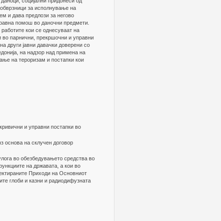
 даноци, социјални придонеси од
е обврзници за исполнување на
ем и дава предлози за негово
правна помош во даночни предмети.
 работите кои се однесуваат на
 во парнични, прекршочни и управни
на други јавни давачки доверени со
донија, на надзор над примена на
ање на тероризам и постапки кои
 кривични и управни постапки во
рз основа на склучен договор
улога во обезбедувањето средства во
ункциите на државата, а кои во
оектираните Приходи на Основниот
те глоби и казни и радиодифузната