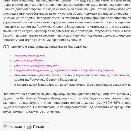
даночните обврзници, прима даночни пријави, ги утврдува, врши наплата и поврат на
плата и други јавни давачки, врши инспекциски надзор, им дава помош на даночнит
нивните даночни обврски, го следи и анализира функционирањето на даночниот сист
унапредување, соработува со даночни органи од други држави и дава меѓународна 
Во изминатите години, надлежностите на Управата за јавни приходи се проширени со
управувањето и извршувањето заради наплата на парични казни и трошоци изречени
постапки во корист на Република Северна Македонија, на утврдувањето и наплатата 
закон или по склучен договор со надоместок кој е приход на Република Северна Маке
Законот за спречување на перење пари и други приноси од казниво дело и финансир
произлегуваат од Законот за минералните суровини.
УЈП примарно е задолжена за управување (наплата) на:
персоналниот данок
данокот на добивка
данокот на додадена вредност
социјалните придонеси од задолжителното социјално осигурување
парични казни, односно глоби и трошоци изречени во парнични, прекршочни,
корист на Република Северна Македонија
и на сите други јавни давачки за кои надлежноста се утврдува со закон или в
Посебноста на Управата за јавни приходи се манифестира преку нејзината значајна 
Буџетот на Република Северна Македонија со што го обезбедува остварувањето на ф
зависност од надлежностите, во последните години се движат околу 62%-68% од пр
Буџет и фондовите. Со проширување на надлежностите над наплатата на прекршочни
такса, таквиот придонес се зголемува.
Испрати
|
Печати