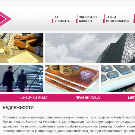
ФИЗИЧКИ ЛИЦА
ПРАВНИ ЛИЦА
МЕЃ
НАДЛЕЖНОСТИ
Управата за јавни приходи функционира единствено на територијата на Република С
Врз основа на Законот за Управата за јавни приходи, ги извршува управните и други
делокругот на нејзиното работење, како и работи кои произлегуваат од посебните дан
приходи оперативно ја спроведува даночната политика, го води единствениот даноче