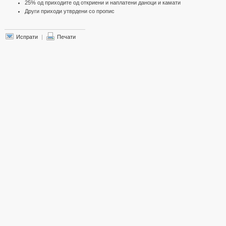
25% од приходите од откриени и наплатени даноци и камати
Други приходи утврдени со пропис
Испрати
|
Печати