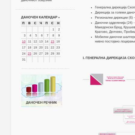
даночниот обврзник
Генерална дирекција Скоп
Дирекција за големи дано
ДАНОЧЕН КАЛЕНДАР
»
Регионални дирекции (6) 
Даночни одделенија (24) 
П
В
С
Ч
П
С
Н
Македонски Брод, Крушево
1
2
Кратово, Делчево, Пробиш
3
4
5
6
7
8
9
Мобилни даночни шалтери
нивно постојано лоцирањ
10
11
12
13
14
15
16
17
18
19
20
21
22
23
24
25
26
27
28
29
30
I. ГЕНЕРАЛНА ДИРЕКЦИЈА СК
31