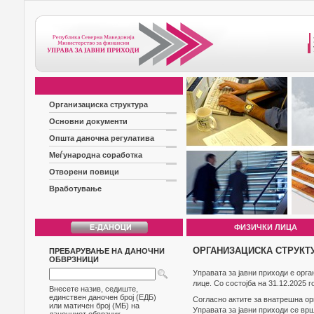
Организациска структура
Основни документи
Општа даночна регулатива
Меѓународна соработка
Отворени повици
Вработување
ФИЗИЧКИ ЛИЦА
ОРГАНИЗАЦИСКА СТРУКТ
ПРЕБАРУВАЊЕ НА ДАНОЧНИ
ОБВРЗНИЦИ
Управата за јавни приходи е орг
лице. Со состојба на 31.12.2025 
Внесете назив, седиште,
единствен даночен број (ЕДБ)
Согласно актите за внатрешна орг
или матичен број (МБ) на
Управата за јавни приходи се врш