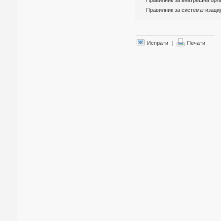
Правилник за внатрешна орга
Правилник за систематизациј
Испрати
|
Печати