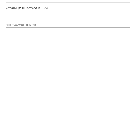
Страници:
«
Претходна
1
2
3
http://www.ujp.gov.mk