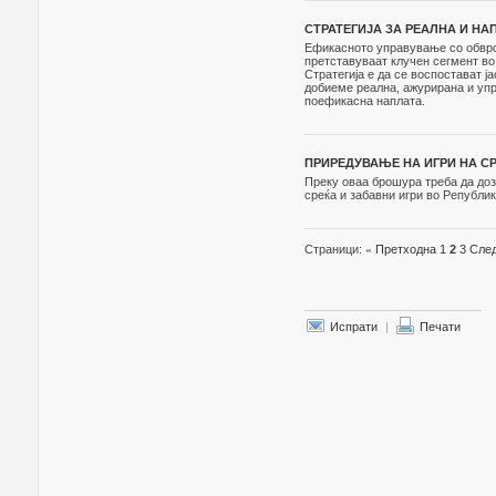
СТРАТЕГИЈА ЗА РЕАЛНА И НАП
Ефикасното управување со обврс
претставуваат клучен сегмент во
Стратегија е да се воспостават ј
добиеме реална, ажурирана и упр
поефикасна наплата.
ПРИРЕДУВАЊЕ НА ИГРИ НА СРЕ
Преку оваа брошура треба да доз
среќа и забавни игри во Републик
Страници:
«
Претходна
1
2
3
Сле
Испрати
|
Печати