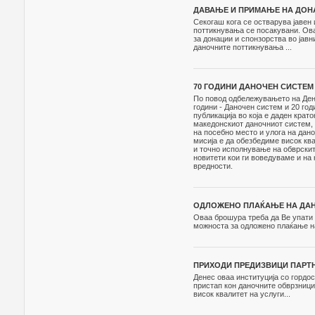
ДАВАЊЕ И ПРИМАЊЕ НА ДОНА
Секогаш кога се остварува јавен
поттикнувања се посакувани. Ова
за донации и спонзорства во јавн
даночните поттикнувања ...
70 ГОДИНИ ДАНОЧЕН СИСТЕМ
По повод одбележувањето на Дено
години - Даночен систем и 20 год
публикација во која е даден кра
македонскиот даночниот систем, 
на посебно место и улога на дан
мисија е да обезбедиме висок кв
и точно исполнување на обврскит
новитети кои ги воведуваме и на
вредности.
ОДЛОЖЕНО ПЛАЌАЊЕ НА ДА
Оваа брошура треба да Ве упати 
можноста за одложено плаќање на
ПРИХОДИ ПРЕДИЗВИЦИ ПАРТНЕ
Денес оваа институција со гордо
пристап кон даночните обврзници
висок квалитет на услуги...