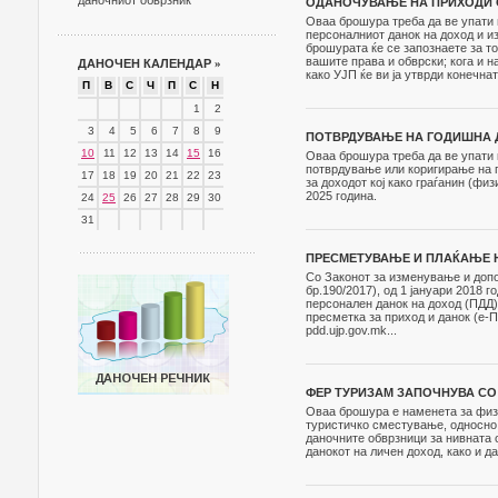
даночниот обврзник
ОДАНОЧУВАЊЕ НА ПРИХОДИ О
Оваа брошура треба да ве упати 
персоналниот данок на доход и и
брошурата ќе се запознаете за то
вашите права и обврски; кога и н
ДАНОЧЕН КАЛЕНДАР
»
како УЈП ќе ви ја утврди конечна
П
В
С
Ч
П
С
Н
1
2
3
4
5
6
7
8
9
ПОТВРДУВАЊЕ НА ГОДИШНА Д
10
11
12
13
14
15
16
Оваа брошура треба да ве упати к
потврдување или коригирање на п
17
18
19
20
21
22
23
за доходот коj како граѓанин (фи
2025 година.
24
25
26
27
28
29
30
31
ПРЕСМЕТУВАЊЕ И ПЛАЌАЊЕ Н
Со Законот за изменување и допо
бр.190/2017), од 1 јануари 2018
персонален данок на доход (ПДД
пресметка за приход и данок (е-
pdd.ujp.gov.mk...
ФЕР ТУРИЗАМ ЗАПОЧНУВА СО
Оваа брошура е наменета за физи
туристичко сместување, односно 
даночните обврзници за нивната 
данокот на личен доход, како и 