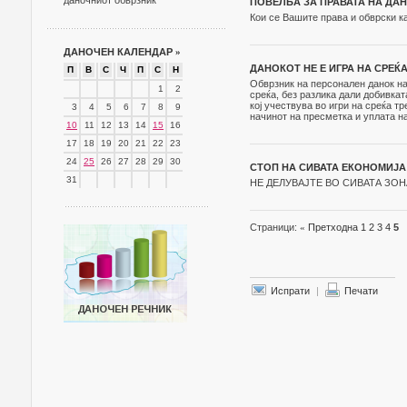
даночниот обврзник
ПОВЕЛБА ЗА ПРАВАТА НА ДА
Кои се Вашите права и обврски к
ДАНОЧЕН КАЛЕНДАР
»
ДАНОКОТ НЕ Е ИГРА НА СРЕЌА
П
В
С
Ч
П
С
Н
Обврзник на персонален данок на 
1
2
среќа, без разлика дали добивкат
кој учествува во игри на среќа т
3
4
5
6
7
8
9
начинот на пресметка и уплата на
10
11
12
13
14
15
16
17
18
19
20
21
22
23
24
25
26
27
28
29
30
СТОП НА СИВАТА ЕКОНОМИЈА
31
НЕ ДЕЛУВАЈТЕ ВО СИВАТА ЗОНА! О
Страници:
«
Претходна
1
2
3
4
5
Испрати
|
Печати