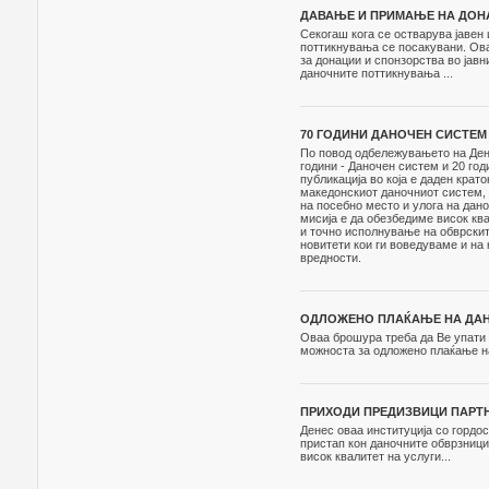
ДАВАЊЕ И ПРИМАЊЕ НА ДОНА
Секогаш кога се остварува јавен
поттикнувања се посакувани. Ова
за донации и спонзорства во јавн
даночните поттикнувања ...
70 ГОДИНИ ДАНОЧЕН СИСТЕМ
По повод одбележувањето на Дено
години - Даночен систем и 20 год
публикација во која е даден кра
македонскиот даночниот систем, 
на посебно место и улога на дан
мисија е да обезбедиме висок кв
и точно исполнување на обврскит
новитети кои ги воведуваме и на
вредности.
ОДЛОЖЕНО ПЛАЌАЊЕ НА ДА
Оваа брошура треба да Ве упати 
можноста за одложено плаќање на
ПРИХОДИ ПРЕДИЗВИЦИ ПАРТНЕ
Денес оваа институција со гордо
пристап кон даночните обврзници
висок квалитет на услуги...