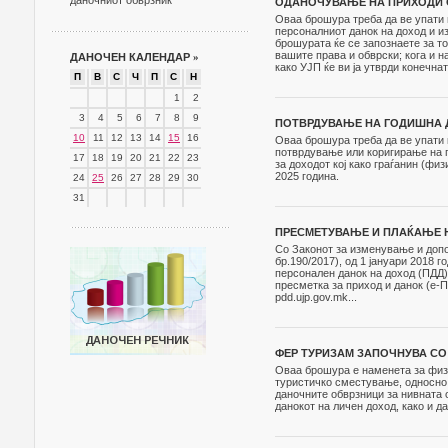
даночниот обврзник
ОДАНОЧУВАЊЕ НА ПРИХОДИ О
Оваа брошура треба да ве упати 
персоналниот данок на доход и и
брошурата ќе се запознаете за то
вашите права и обврски; кога и н
ДАНОЧЕН КАЛЕНДАР
»
како УЈП ќе ви ја утврди конечна
П
В
С
Ч
П
С
Н
1
2
3
4
5
6
7
8
9
ПОТВРДУВАЊЕ НА ГОДИШНА Д
10
11
12
13
14
15
16
Оваа брошура треба да ве упати к
потврдување или коригирање на п
17
18
19
20
21
22
23
за доходот коj како граѓанин (фи
2025 година.
24
25
26
27
28
29
30
31
ПРЕСМЕТУВАЊЕ И ПЛАЌАЊЕ Н
Со Законот за изменување и допо
бр.190/2017), од 1 јануари 2018
персонален данок на доход (ПДД
пресметка за приход и данок (е-
pdd.ujp.gov.mk...
ФЕР ТУРИЗАМ ЗАПОЧНУВА СО
Оваа брошура е наменета за физи
туристичко сместување, односно 
даночните обврзници за нивната 
данокот на личен доход, како и 