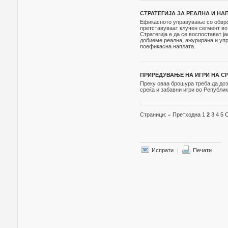
СТРАТЕГИЈА ЗА РЕАЛНА И НАП
Ефикасното управување со обврс
претставуваат клучен сегмент во
Стратегија е да се воспостават ј
добиеме реална, ажурирана и упр
поефикасна наплата.
ПРИРЕДУВАЊЕ НА ИГРИ НА СРЕ
Преку оваа брошура треба да доз
среќа и забавни игри во Републик
Страници:
«
Претходна
1
2
3
4
5
Испрати
|
Печати