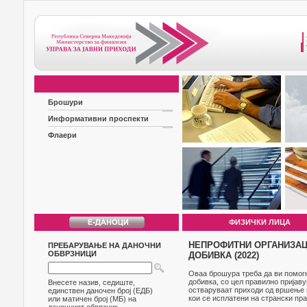
Брошури
Информативни проспекти
Флаери
ФИЗИЧКИ ЛИЦА
НЕПРОФИТНИ ОРГАНИЗАЦ
ПРЕБАРУВАЊЕ НА ДАНОЧНИ
ОБВРЗНИЦИ
ДОБИВКА (2022)
Оваа брошура треба да ви помогн
добивка, со цел правилно пријав
Внесете назив, седиште,
остваруваат приходи од вршење н
единствен даночен број (ЕДБ)
кои се исплатени на странски пра
или матичен број (МБ) на