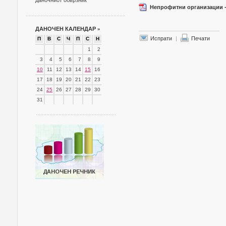
даночниот обврзник
Непрофитни организации - 
ДАНОЧЕН КАЛЕНДАР
»
Испрати
|
Печати
П
В
С
Ч
П
С
Н
1
2
3
4
5
6
7
8
9
10
11
12
13
14
15
16
17
18
19
20
21
22
23
24
25
26
27
28
29
30
31