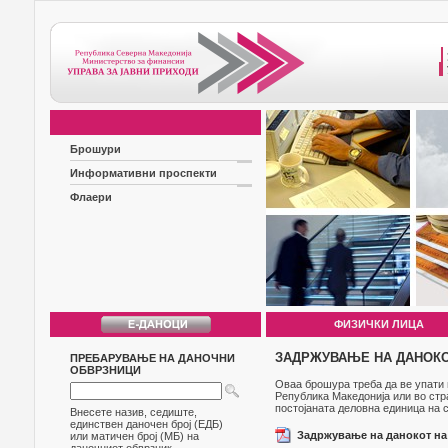
Брошури
Информативни проспекти
Флаери
ФИЗИЧКИ ЛИЦА
ЗАДРЖУВАЊЕ НА ДАНОКОТ
ПРЕБАРУВАЊЕ НА ДАНОЧНИ
ОБВРЗНИЦИ
Оваа брошура треба да ве упати 
Република Македонија или во стр
постојаната деловна единица на с
Внесете назив, седиште,
единствен даночен број (ЕДБ)
Задржување на данокот на 
или матичен број (МБ) на