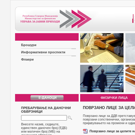
Брошури
Информативни проспекти
Флаери
ФИЗИЧКИ ЛИЦА
ПОВРЗАНО ЛИЦЕ ЗА ЦЕЛИ
ПРЕБАРУВАЊЕ НА ДАНОЧНИ
ОБВРЗНИЦИ
Поврзано лице за ДДВ претставува
поврзани сопственички, организа
пријавувањето на промени и одјав
Внесете назив, седиште,
единствен даночен број (ЕДБ)
Поврзано лице за целите 
или матичен број (МБ) на