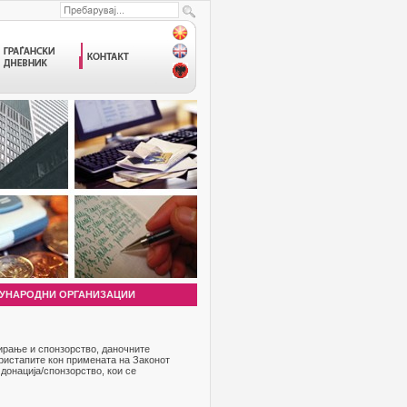
УНАРОДНИ ОРГАНИЗАЦИИ
нирање и спонзорство, даночните
ристапите кон примената на Законот
 донација/спонзорство, кои се