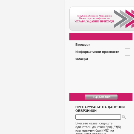
Брошури
Информативни проспекти
Флаери
ПРЕБАРУВАЊЕ НА ДАНОЧНИ
ОБВРЗНИЦИ
Внесете назив, седиште,
единствен даночен број (ЕДБ)
или матичен број (МБ) на