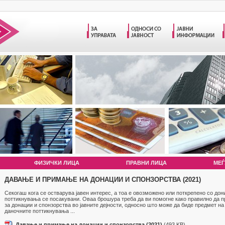
ФИЗИЧКИ ЛИЦА
ПРАВНИ ЛИЦА
МЕЃ
ДАВАЊЕ И ПРИМАЊЕ НА ДОНАЦИИ И СПОНЗОРСТВА (2021)
Секогаш кога се остварува јавен интерес, а тоа е овозможено или поткрепено со до
поттикнувања се посакувани. Оваа брошура треба да ви помогне како правилно да п
за донации и спонзорства во јавните дејности, односно што може да биде предмет на
даночните поттикнувања ...
Давање и примање на донации и спонзорства (2021)
(493 KB)