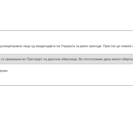
рзници/правни лица од евиденцијата на Управата за јавни приходи. Пристап до повеќ
 се прикажани во Прегледот на даночни обврзници, Ве потсетуваме дека имате обврск
риуми