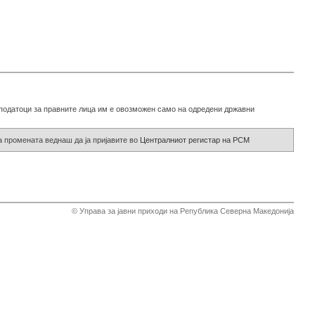
е податоци за правните лица им е овозможен само на одредени државни
а промената веднаш да ја пријавите во
Централниот регистар на РСМ
© Управа за јавни приходи на Република Северна Македонија