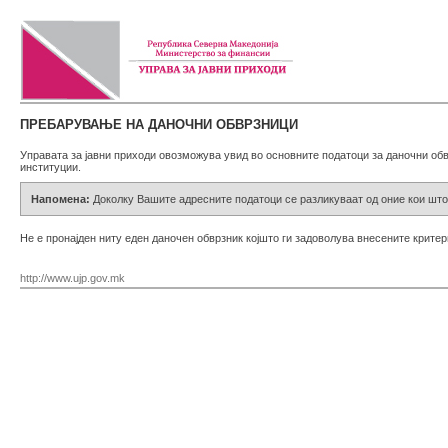
ПРЕБАРУВАЊЕ НА ДАНОЧНИ ОБВРЗНИЦИ
Управата за јавни приходи овозможува увид во основните податоци за даночни обв
институции.
Напомена:
Доколку Вашите адресните податоци се разликуваат од оние кои што
Не е пронајден ниту еден даночен обврзник којшто ги задоволува внесените крите
http://www.ujp.gov.mk